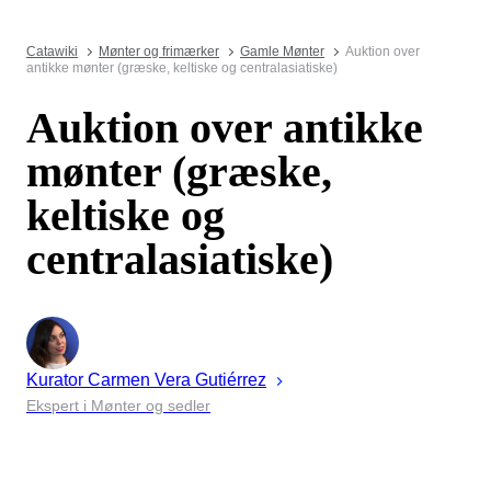
Catawiki
Mønter og frimærker
Gamle Mønter
Auktion over
antikke mønter (græske, keltiske og centralasiatiske)
Auktion over antikke
mønter (græske,
keltiske og
centralasiatiske)
Kurator
Carmen
Vera Gutiérrez
Ekspert i Mønter og sedler