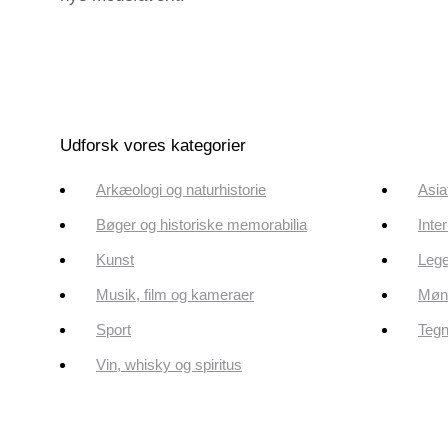
Udforsk vores kategorier
Arkæologi og naturhistorie
Asia
Bøger og historiske memorabilia
Inte
Kunst
Lege
Musik, film og kameraer
Mønt
Sport
Tegn
Vin, whisky og spiritus