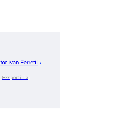
tor
Ivan
Ferretti
Ekspert i Tøj