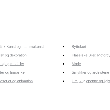
tisk Kunst og stammekunst
Byttekort
riør og dekoration
Klassiske Biler, Motorc
tøj og modeller
Mode
er og frimærker
Smykker og ædelstene
eserier og animation
Ure, kuglepenne og ligh