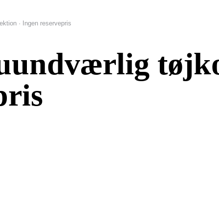
ektion · Ingen reservepris
uundværlig tøjko
pris