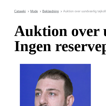
Catawiki
Mode
Beklædning
Auktion over uundværlig tøjkoll
Auktion over 
Ingen reserve