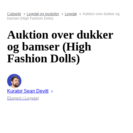
Catawiki
Legetøj og modeller
Legetøj
Auktion over dukker og
bamser (High Fashion Dolls)
Auktion over dukker
og bamser (High
Fashion Dolls)
Kurator
Sean
Devitt
Ekspert i Legetøj