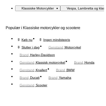
Klassiske Motorcykler
Vespa, Lambretta og klass
Populær i Klassiske motorcykler og scootere
Køb nu
Ingen mindstepris
Slutter i dag
Genstand
Motorcykel
Brand
Harley-Davidson
Genstand
Klassisk motorcykel
Brand
Honda
Genstand
Knallert
Brand
BMW
Brand
Ducati
Brand
Yamaha
Genstand
Scooter