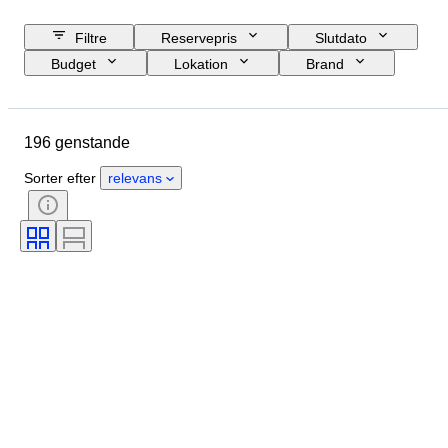
Filtre
Reservepris
Slutdato
Budget
Lokation
Brand
Genstand
Oprindelsesland
Materiale
Tilstand
196 genstande
Ekstra tilbehør
Periode
Registreringspapirer
Motortype
Sorter efter
relevans
CoC (overensstemmelsescertifikat)
Original/ kopi