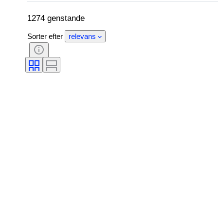
Proveniens
1274 genstande
Sorter efter
relevans