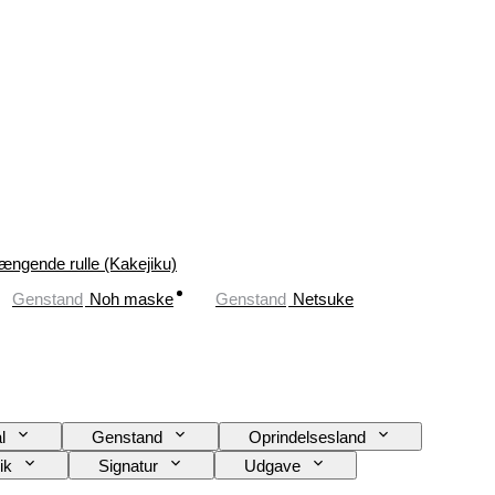
ængende rulle (Kakejiku)
Genstand
Noh maske
Genstand
Netsuke
l
Genstand
Oprindelsesland
ik
Signatur
Udgave
Original/ kopi
Skaber