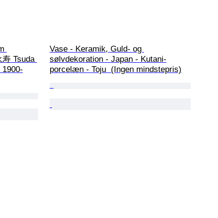
m 
Vase - Keramik, Guld- og 
永寿 Tsuda 
sølvdekoration - Japan - Kutani-
 1900-
porcelæn - Toju  (Ingen mindstepris)