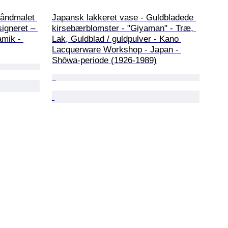
håndmalet 
Japansk lakkeret vase - Guldbladede 
signeret – 
kirsebærblomster - "Giyaman" - Træ, 
mik - 
Lak, Guldblad / guldpulver - Kano 
Lacquerware Workshop - Japan - 
Shōwa-periode (1926-1989)