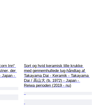
orn Inn“ 
Sort og hvid keramisk lille krukke 
tner, der 
med gennemhullede lug-håndtag af 
- Japan - 
Takayama Dai - Keramik - Takayama 
Dai / 高山大 (b. 1972) - Japan - 
Reiwa perioden (2019 - nu)