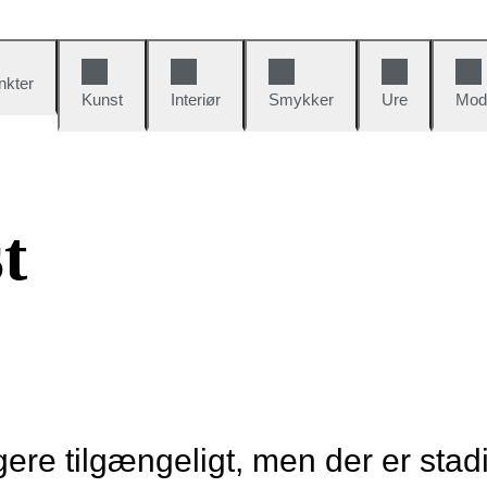
nkter
Kunst
Interiør
Smykker
Ure
Mod
t
re tilgængeligt, men der er stad