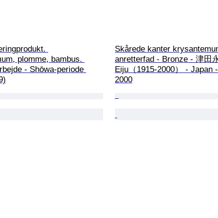
ringprodukt. 
Skårede kanter krysantemu
mum, plomme, bambus. 
anretterfad - Bronze - 津田
rbejde - Shōwa-periode 
Eiju（1915-2000） - Japan -
9)
2000