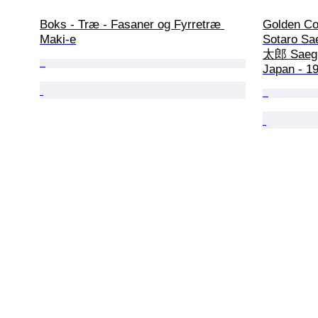
Boks - Træ - Fasaner og Fyrretræ 
Golden Coi
Maki-e
Sotaro Sa
太郎 Saegu
Japan - 1