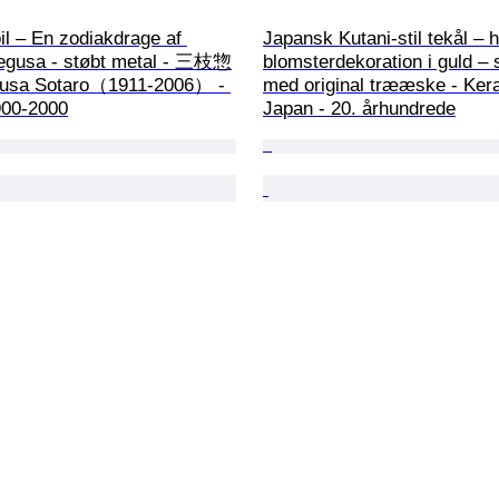
l – En zodiakdrage af 
Japansk Kutani-stil tekål – 
egusa - støbt metal - 三枝惣
blomsterdekoration i guld – 
sa Sotaro（1911-2006） - 
med original trææske - Kera
900-2000
Japan - 20. århundrede