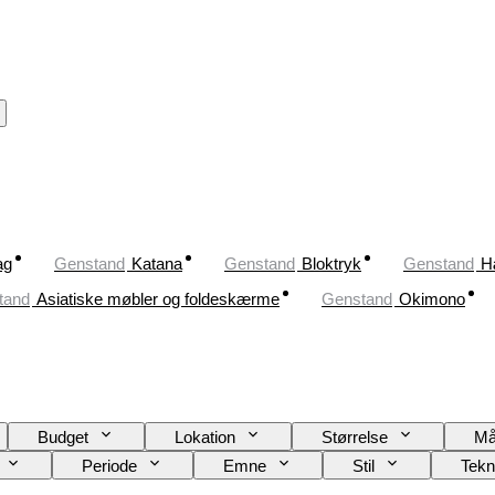
ag
Genstand
Katana
Genstand
Bloktryk
Genstand
H
tand
Asiatiske møbler og foldeskærme
Genstand
Okimono
Budget
Lokation
Størrelse
Må
Periode
Emne
Stil
Tekn
t af
Kunstner
Dekor
Tilskrivning