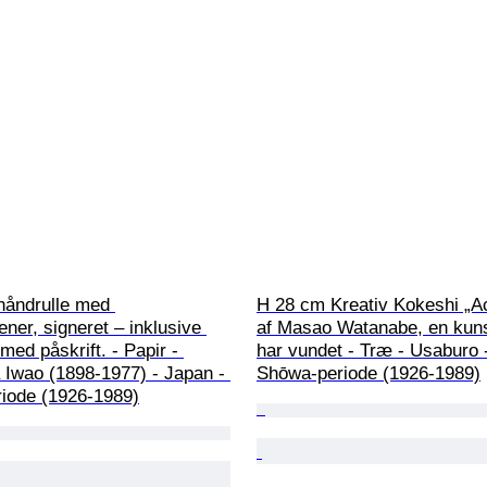
håndrulle med 
H 28 cm Kreativ Kokeshi „Ac
ner, signeret – inklusive 
af Masao Watanabe, en kuns
ed påskrift. - Papir - 
har vundet - Træ - Usaburo 
 Iwao (1898-1977) - Japan - 
Shōwa-periode (1926-1989)
iode (1926-1989)