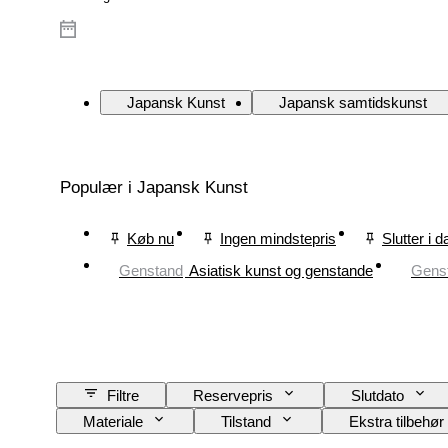
Japansk Kunst
Japansk samtidskunst
Populær i Japansk Kunst
Køb nu
Ingen mindstepris
Slutter i d
Genstand
Asiatisk kunst og genstande
Gens
Filtre
Reservepris
Slutdato
Materiale
Tilstand
Ekstra tilbehør
Sprog
Farve
Æra
Solg