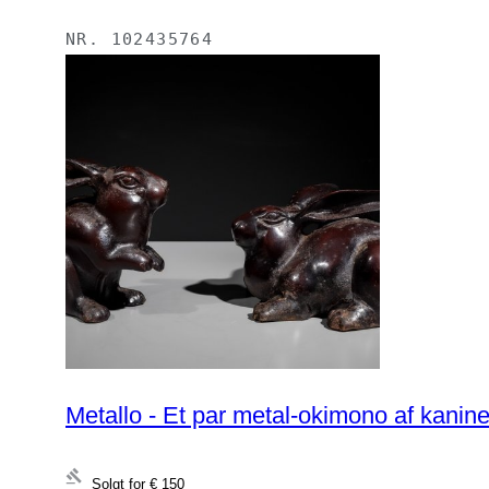
NR.
102435764
Metallo - Et par metal-okimono af kanin
Solgt for
€ 150