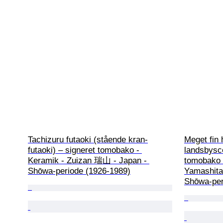
Tachizuru futaoki (stående kran-
Meget fin 
futaoki) – signeret tomobako - 
landsbysce
Keramik - Zuizan 瑞山 - Japan - 
tomobako m
Shōwa-periode (1926-1989)
Yamashita
Shōwa-per