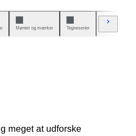
e
Mønter og mærker
Tegneserier
Biler og cykler
ig meget at udforske