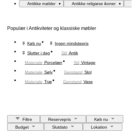
Antikke møbler
Antikke religiøse ikoner
A
Populær i Antikviteter og klassiske møbler
Køb nu
Ingen mindstepris
Slutter i dag
Stil
Antik
Materiale
Porcelæn
Stil
Vintage
Materiale
Sølv
Genstand
Stol
Materiale
Træ
Genstand
Vase
Filtre
Reservepris
Køb nu
Budget
Slutdato
Lokation