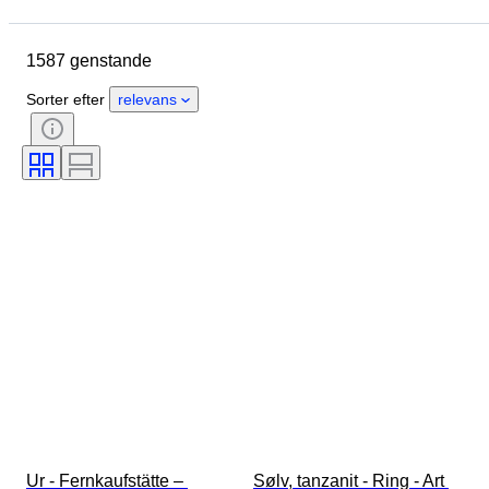
Størrelse
Mål
Brand
Genstand
Oprindelsesland
1587 genstande
Materiale
Køn
Tilstand
Periode
Certificering
Emne
Sorter efter
relevans
Stil
Signatur
Farve
Urværk
Slående
Urtype
Kraftreserve
Urkassens diameter
Original/ kopi
Æra
Skaber
Proveniens
Ur - Fernkaufstätte – 
Sølv, tanzanit - Ring - Art 