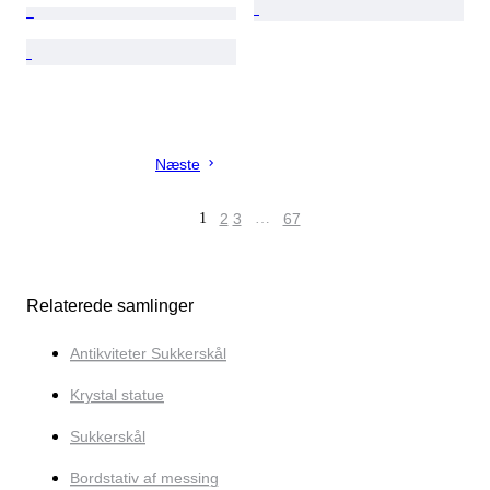
Næste
1
2
3
…
67
Relaterede samlinger
Antikviteter Sukkerskål
Krystal statue
Sukkerskål
Bordstativ af messing