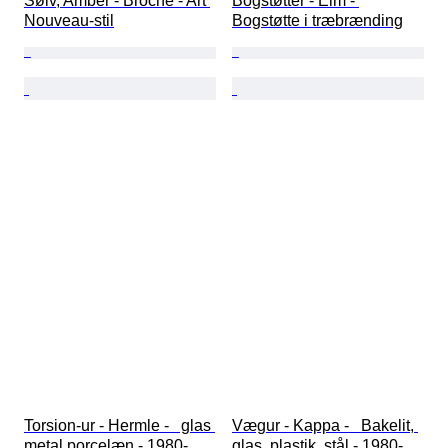
Sølv, Amber - Broche - Art 
Bogstøtter - Elm - 
Nouveau-stil
Bogstøtte i træbrænding
Torsion-ur - Hermle -   glas 
Vægur - Kappa -   Bakelit, 
metal porcelæn - 1980-
glas, plastik, stål - 1980-