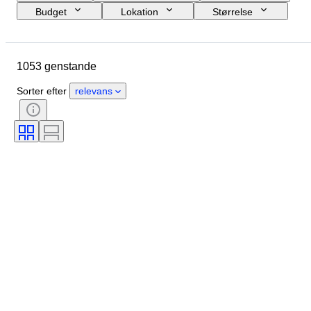
Budget
Lokation
Størrelse
Mål
Brand
Genstand
Oprindelsesland
Materiale
1053 genstande
Tilstand
Ekstra tilbehør
Periode
Emne
Stil
Sorter efter
relevans
Teknik
Signatur
Udgave
Farve
Urværk
Æra
Solgt af
Kunstner
Kraftreserve
Slående
Skaber
Model