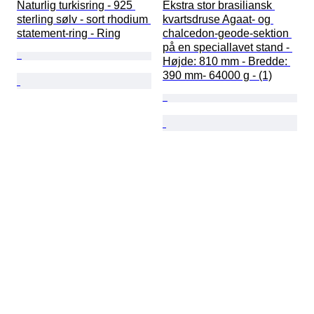
Naturlig turkisring - 925 
Ekstra stor brasiliansk 
sterling sølv - sort rhodium 
kvartsdruse Agaat- og 
statement-ring - Ring
chalcedon-geode-sektion 
på en speciallavet stand - 
Højde: 810 mm - Bredde: 
390 mm- 64000 g - (1)