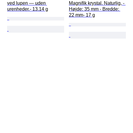
ved lupen — uden 
Magnifik krystal. Naturlig, - 
urenheder.- 13.14 g
Højde: 35 mm - Bredde: 
22 mm- 17 g