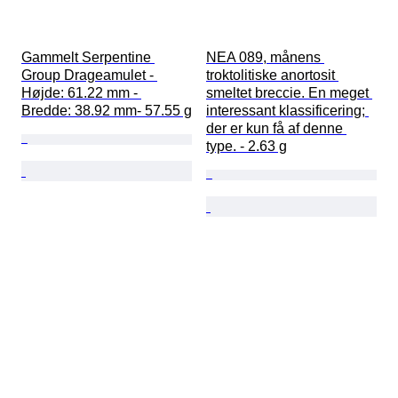
Gammelt Serpentine 
NEA 089, månens 
Group Drageamulet - 
troktolitiske anortosit 
Højde: 61.22 mm - 
smeltet breccie. En meget 
Bredde: 38.92 mm- 57.55 g
interessant klassificering; 
der er kun få af denne 
type. - 2.63 g