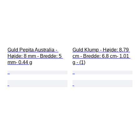
Guld Pepita Australia - 
Guld Klump - Højde: 8.79 
Højde: 8 mm - Bredde: 5 
cm - Bredde: 6.8 cm- 1.01 
mm- 0.44 g
g - (1)