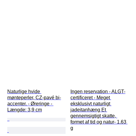
Naturlige hvide 
Ingen reservation - ALGT-
mønteperler, CZ-pavé bi-
certificeret - Meget 
accenter. - Øreringe - 
eksklusivt naturligt 
Længde: 3,9 cm
jadeitanhæng Et 
gennemsigtigt skatte, 
formet af tid og natur- 1.63 
g