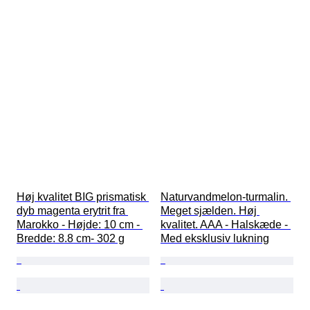
Høj kvalitet BIG prismatisk 
Naturvandmelon-turmalin. 
dyb magenta erytrit fra 
Meget sjælden. Høj 
Marokko - Højde: 10 cm - 
kvalitet. AAA - Halskæde - 
Bredde: 8.8 cm- 302 g
Med eksklusiv lukning