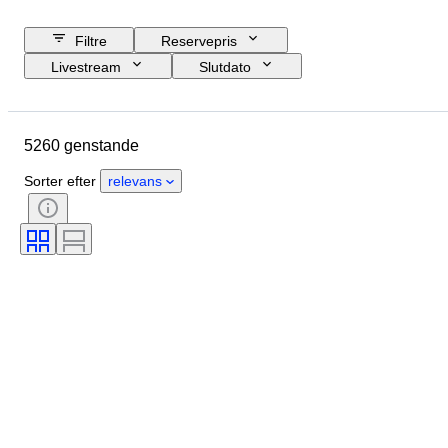
Filtre
Reservepris
Livestream
Slutdato
Budget
Lokation
Størrelse
Mål
Genstand
5260 genstande
Oprindelsesland
Materiale
Køn
Tilstand
Periode
Sorter efter
relevans
Sten
Certificering
Signatur
Farve
Snit
Præcis farve
Mineral
Mineralform
Behandling
Størrelse på genstand
Original/ kopi
Perleglans
Perleoverfladekvalitet
Æra