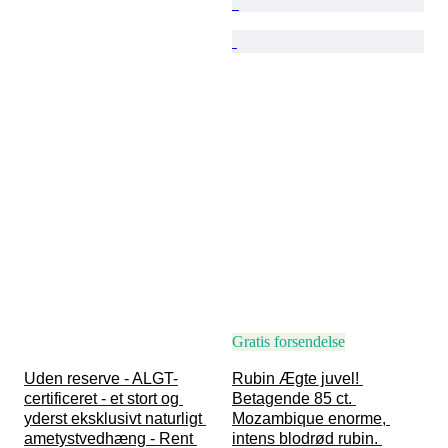
Gratis forsendelse
Uden reserve - ALGT-
Rubin Ægte juvel! 
certificeret - et stort og 
Betagende 85 ct. 
yderst eksklusivt naturligt 
Mozambique enor­me, 
ametystvedhæng - Rent 
intens blodrød rubin. 