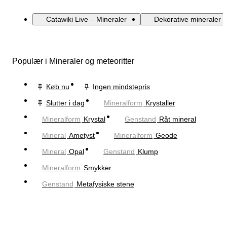
Catawiki Live – Mineraler
Dekorative mineraler
Populær i Mineraler og meteoritter
Køb nu
Ingen mindstepris
Slutter i dag
Mineralform
Krystaller
Mineralform
Krystal
Genstand
Råt mineral
Mineral
Ametyst
Mineralform
Geode
Mineral
Opal
Genstand
Klump
Mineralform
Smykker
Genstand
Metafysiske stene