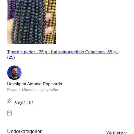
Tigerøje perler - 35 g - høj katteøjeeffekt Cabochon- 35 g -
(25)
Udvalgt af Antonio Rapisarda
Ekspert i Mineraler og krystaller
Solgt for
€ 1
Underkategorier
Vis mere