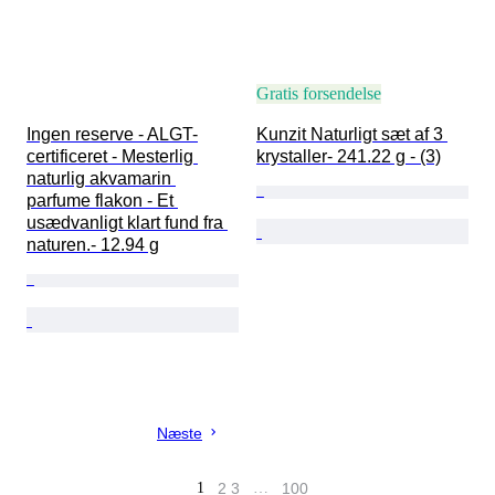
Gratis forsendelse
Ingen reserve - ALGT-
Kunzit Naturligt sæt af 3 
certificeret - Mesterlig 
krystaller- 241.22 g - (3)
naturlig akvamarin 
parfume flakon - Et 
usædvanligt klart fund fra 
naturen.- 12.94 g
Næste
1
2
3
…
100