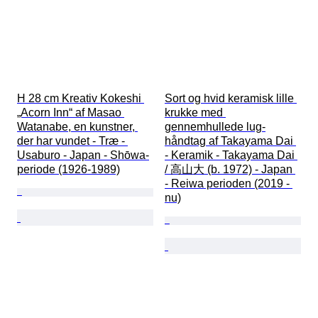
H 28 cm Kreativ Kokeshi 
Sort og hvid keramisk lille 
„Acorn Inn“ af Masao 
krukke med 
Watanabe, en kunstner, 
gennemhullede lug-
der har vundet - Træ - 
håndtag af Takayama Dai 
Usaburo - Japan - Shōwa-
- Keramik - Takayama Dai 
periode (1926-1989)
/ 高山大 (b. 1972) - Japan 
- Reiwa perioden (2019 - 
nu)