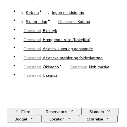
Køb nu
Ingen mindstepris
Slutter i dag
Genstand
Katana
Genstand
Bloktryk
Genstand
Hængende rulle (Kakejiku)
Genstand
Asiatisk kunst og genstande
Genstand
Asiatiske møbler og foldeskærme
Genstand
Okimono
Genstand
Noh maske
Genstand
Netsuke
Filtre
Reservepris
Slutdato
Budget
Lokation
Størrelse
Mål
Genstand