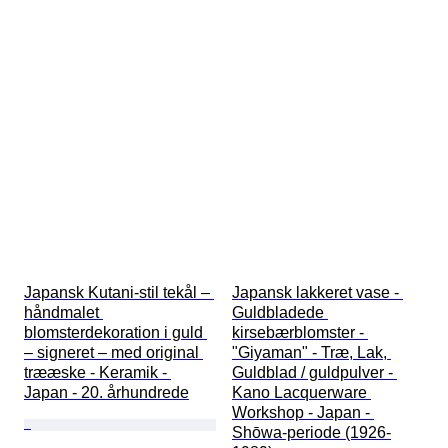
Japansk Kutani-stil tekål – 
Japansk lakkeret vase - 
håndmalet 
Guldbladede 
blomsterdekoration i guld 
kirsebærblomster - 
– signeret – med original 
"Giyaman" - Træ, Lak, 
trææske - Keramik - 
Guldblad / guldpulver - 
Japan - 20. århundrede
Kano Lacquerware 
Workshop - Japan - 
Shōwa-periode (1926-