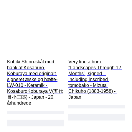
Kohiki Shino-skål med 
Very fine album 
hank af Kosaburo 
"Landscapes Through 12 
Koburaya med originalt 
Months", signed - 
signeret æske og hæfte-
including inscribed 
LW-010 - Keramik - 
tomobako - Mizuta 
KosaburoKoburaya V(五代
Chikuho (1883-1958) - 
目小三郎) - Japan - 20. 
Japan
århundrede