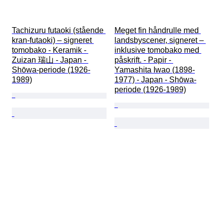
Tachizuru futaoki (stående 
Meget fin håndrulle med 
kran-futaoki) – signeret 
landsbyscener, signeret – 
tomobako - Keramik - 
inklusive tomobako med 
Zuizan 瑞山 - Japan - 
påskrift. - Papir - 
Shōwa-periode (1926-
Yamashita Iwao (1898-
1989)
1977) - Japan - Shōwa-
periode (1926-1989)