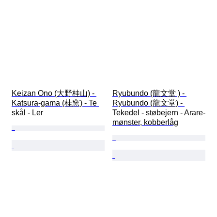
Keizan Ono (大野桂山) - 
Ryubundo (龍文堂 ) - 
Katsura-gama (桂窯) - Te 
Ryubundo (龍文堂) - 
skål - Ler
Tekedel - støbejern - Arare-
mønster, kobberlåg