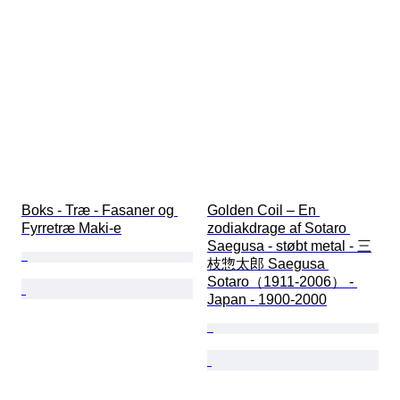
Boks - Træ - Fasaner og 
Golden Coil – En 
Fyrretræ Maki-e
zodiakdrage af Sotaro 
Saegusa - støbt metal - 三
枝惣太郎 Saegusa 
Sotaro（1911-2006） - 
Japan - 1900-2000