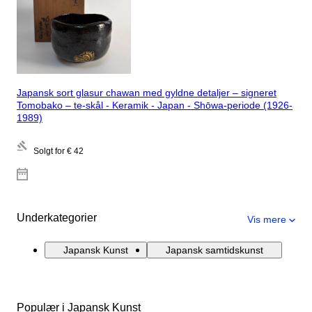
Japansk sort glasur chawan med gyldne detaljer – signeret
Tomobako – te-skål - Keramik - Japan - Shōwa-periode (1926-
1989)
Solgt for
€ 42
Underkategorier
Vis mere
Japansk Kunst
Japansk samtidskunst
Populær i Japansk Kunst