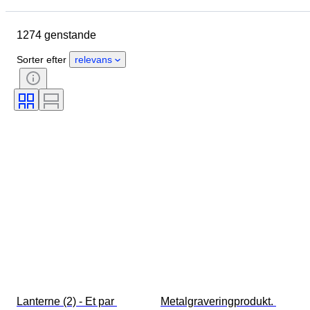
Oprindelsesland
Materiale
1274 genstande
Tilstand
Ekstra tilbehør
Periode
Emne
Stil
Sorter efter
relevans
Teknik
Signatur
Udgave
Sprog
Farve
Æra
Solgt af
Kunstner
Dekor
Tilskrivning
Original/ kopi
Skaber
Proveniens
Lanterne (2) - Et par 
Metalgraveringprodukt. 