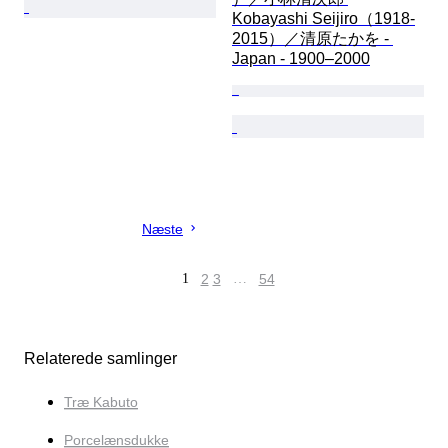
Kobayashi Seijiro（1918-
2015）／清原たかを - 
Japan - 1900–2000
Næste
1
2
3
…
54
Relaterede samlinger
Træ Kabuto
Porcelænsdukke