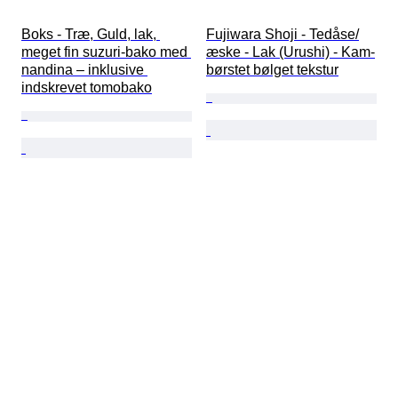
Boks - Træ, Guld, lak, 
Fujiwara Shoji - Tedåse/
meget fin suzuri-bako med 
æske - Lak (Urushi) - Kam-
nandina – inklusive 
børstet bølget tekstur
indskrevet tomobako