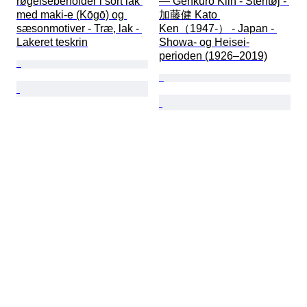
røgelsebeholder i sort lak 
— Genkuro Kiln - Stentøj - 
med maki-e (Kōgō) og 
加藤健 Kato 
sæsonmotiver - Træ, lak - 
Ken（1947-） - Japan - 
Lakeret teskrin
Showa- og Heisei-
perioden (1926–2019)