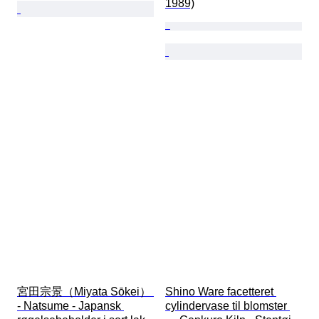
1989)
宮田宗景（Miyata Sōkei） 
Shino Ware facetteret 
- Natsume - Japansk 
cylindervase til blomster 