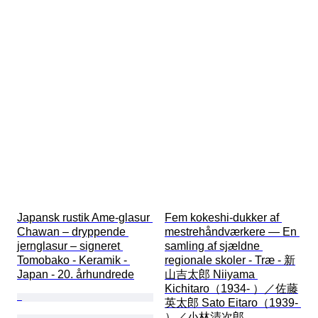
Japansk rustik Ame-glasur 
Fem kokeshi-dukker af 
Chawan – dryppende 
mestrehåndværkere — En 
jernglasur – signeret 
samling af sjældne 
Tomobako - Keramik - 
regionale skoler - Træ - 新
Japan - 20. århundrede
山吉太郎 Niiyama 
Kichitaro（1934- ）／佐藤
英太郎 Sato Eitaro（1939- 
）／小林清次郎 