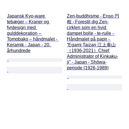
Japansk Kyo-ware 
Zen-buddhisme - Enso 円
tebæger – Kraner og 
相 - Forestil dig Zen-
fyrdesign med 
cirklen som en hvid 
gulddekoration – 
dampet bolle - te-rulle - 
Tomobako – håndmalet - 
Håndmalet på papir - 
Keramik - Japan - 20. 
“Egami Taizan 江上泰山
århundrede
（1936-2021）Chief 
Administrator of Kinkaku-
ji” - Japan - Shōwa-
periode (1926-1989)