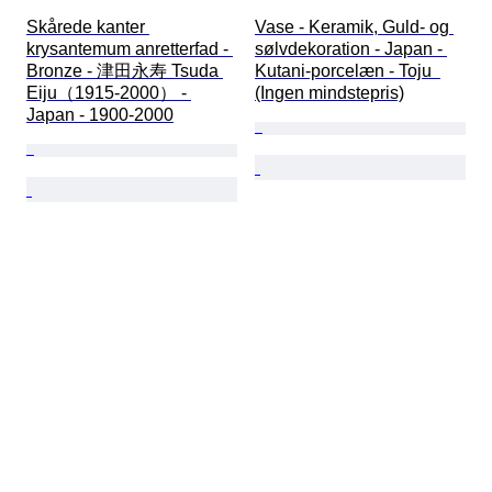
Skårede kanter 
Vase - Keramik, Guld- og 
krysantemum anretterfad - 
sølvdekoration - Japan - 
Bronze - 津田永寿 Tsuda 
Kutani-porcelæn - Toju  
Eiju（1915-2000） - 
(Ingen mindstepris)
Japan - 1900-2000