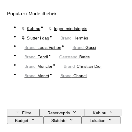
Populær i Modetilbehør
Køb nu
Ingen mindstepris
Slutter i dag
Brand
Hermès
Brand
Louis Vuitton
Brand
Gucci
Brand
Fendi
Genstand
Bælte
Brand
Moncler
Brand
Christian Dior
Brand
Monet
Brand
Chanel
Filtre
Reservepris
Køb nu
Budget
Slutdato
Lokation
Mål
Brand
Genstand