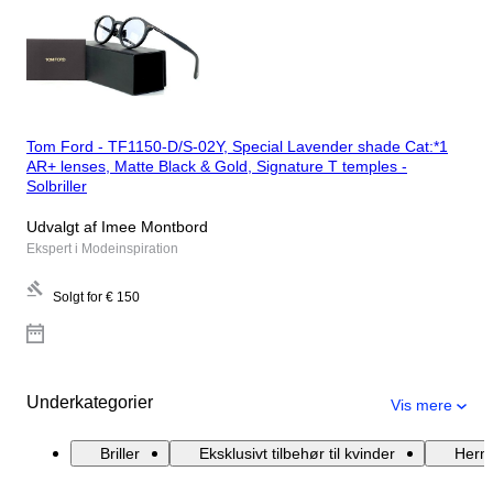
Tom Ford - TF1150-D/S-02Y, Special Lavender shade Cat:*1
AR+ lenses, Matte Black & Gold, Signature T temples -
Solbriller
Udvalgt af Imee Montbord
Ekspert i Modeinspiration
Solgt for
€ 150
Underkategorier
Vis mere
Briller
Eksklusivt tilbehør til kvinder
Herm