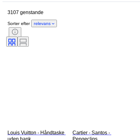
Oprindelsesland
Materiale
3107 genstande
Køn
Tilstand
Periode
Sten
Certificering
Finhed
Sorter efter
relevans
Stil
Farve
Tøjstørrelse
Snit
Størrelse på genstand
Mønster
Diamanttype
Size
Original/ kopi
Tilbehør inkluderet
Æra
Model
Louis Vuitton - Håndtaske 
Cartier - Santos - 
uden hank
Pengeclips