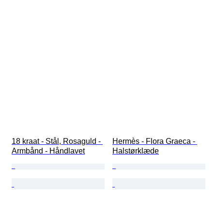
18 kraat - Stål, Rosaguld - 
Hermès - Flora Graeca - 
Armbånd - Håndlavet
Halstørklæde