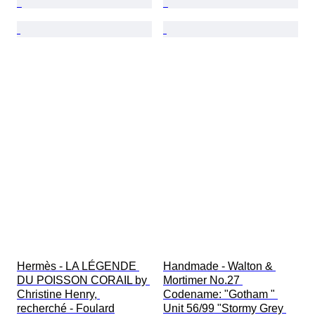
Hermès - LA LÉGENDE 
Handmade - Walton & 
DU POISSON CORAIL by 
Mortimer No.27 
Christine Henry, 
Codename: "Gotham " 
recherché - Foulard
Unit 56/99 "Stormy Grey 