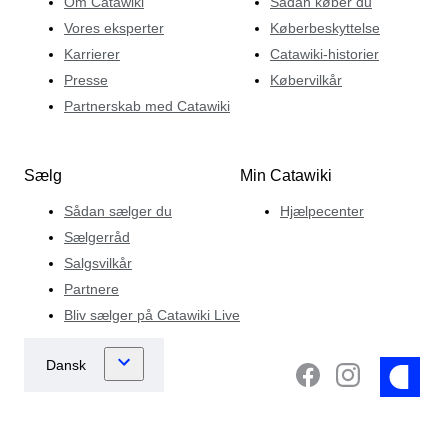
Om Catawiki
Sådan køber du
Vores eksperter
Køberbeskyttelse
Karrierer
Catawiki-historier
Presse
Købervilkår
Partnerskab med Catawiki
Sælg
Min Catawiki
Sådan sælger du
Hjælpecenter
Sælgerråd
Salgsvilkår
Partnere
Bliv sælger på Catawiki Live