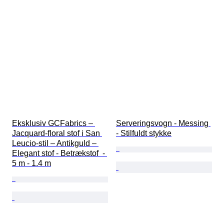
Eksklusiv GCFabrics – 
Serveringsvogn - Messing 
Jacquard-floral stof i San 
- Stilfuldt stykke
Leucio-stil – Antikguld – 
Elegant stof - Betrækstof  - 
5 m - 1.4 m