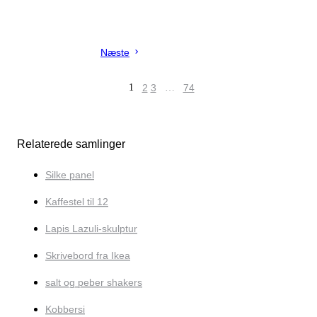
Næste
1
2
3
…
74
Relaterede samlinger
Silke panel
Kaffestel til 12
Lapis Lazuli-skulptur
Skrivebord fra Ikea
salt og peber shakers
Kobbersi