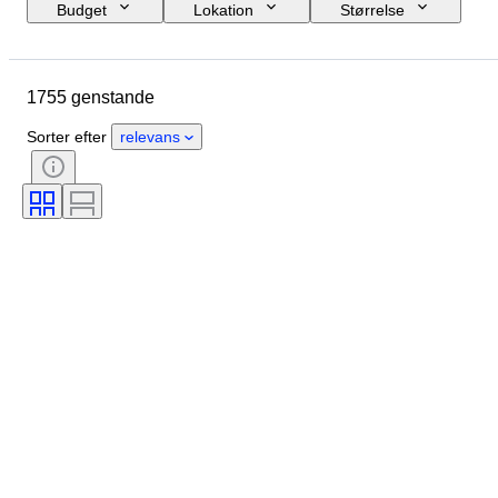
Budget
Lokation
Størrelse
Mål
Brand
Genstand
Oprindelsesland
Materiale
1755 genstande
Køn
Tilstand
Periode
Certificering
Emne
Stil
Sorter efter
relevans
Teknik
Signatur
Udgave
Farve
Æra
Solgt af
Original/ kopi
Kunstner
Kraftreserve
Skaber
Model