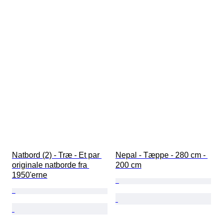
Natbord (2) - Træ - Et par 
Nepal - Tæppe - 280 cm - 
originale natborde fra 
200 cm
1950'erne