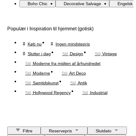
Boho Chic
Decorative Salvage
Engelsk L
Populær i Inspiration til hjemmet (gotisk)
Køb nu
Ingen mindstepris
Slutter i dag
Stil
Design
Stil
Vintage
Stil
Moderne fra midten af århundredet
Stil
Moderne
Stil
Art Deco
Stil
Samtidskunst
Stil
Antik
Stil
Hollywood Regency
Stil
Industrial
Filtre
Reservepris
Slutdato