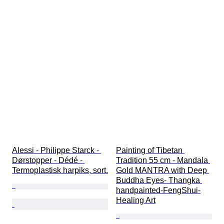
Alessi - Philippe Starck - 
Painting of Tibetan 
Dørstopper - Dédé - 
Tradition 55 cm - Mandala 
Termoplastisk harpiks, sort.
Gold MANTRA with Deep 
Buddha Eyes- Thangka 
handpainted-FengShui-
Healing Art