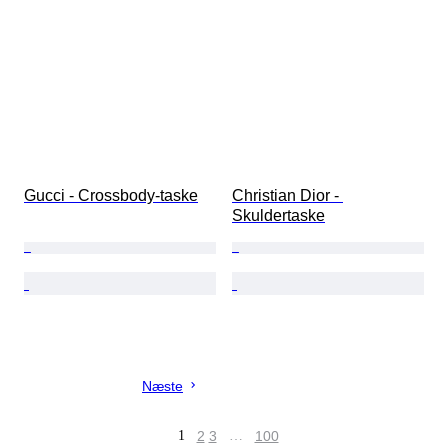
Gucci - Crossbody-taske
Christian Dior - 
Skuldertaske
Næste
1
2
3
…
100