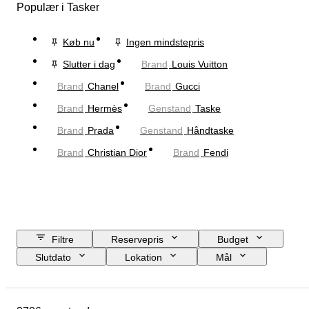
Populær i Tasker
Køb nu
Ingen mindstepris
Slutter i dag
Brand
Louis Vuitton
Brand
Chanel
Brand
Gucci
Brand
Hermès
Genstand
Taske
Brand
Prada
Genstand
Håndtaske
Brand
Christian Dior
Brand
Fendi
Filtre
Reservepris
Budget
Slutdato
Lokation
Mål
Brand
Tøjstørrelse
Genstand
Oprindelsesland