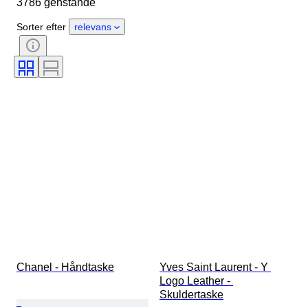
3786 genstande
Materiale
Køn
Tilstand
Certificering
Farve
Sorter efter
relevans
Tilbehør inkluderet
Mønster
Æra
Størrelse på genstand
Model
Skostørrelse
Chanel - Håndtaske
Yves Saint Laurent - Y 
Logo Leather - 
Skuldertaske