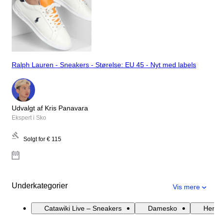
Ralph Lauren - Sneakers - Størelse: EU 45 - Nyt med labels
Udvalgt af Kris Panavara
Ekspert i Sko
Solgt for
€ 115
Underkategorier
Vis mere
Catawiki Live – Sneakers
Damesko
Herr