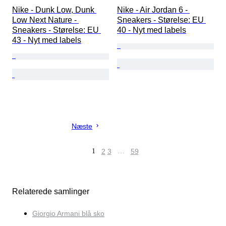
Nike - Dunk Low, Dunk 
Nike - Air Jordan 6 - 
Low Next Nature - 
Sneakers - Størelse: EU 
Sneakers - Størelse: EU 
40 - Nyt med labels
43 - Nyt med labels
Næste
1
2
3
…
59
Relaterede samlinger
Giorgio Armani blå sko