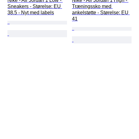
Nike - Air Jordan 1 Low - 
Nike - Air Jordan 1 High - 
Sneakers - Størelse: EU 
Træningssko med 
38.5 - Nyt med labels
ankelstøtte - Størelse: EU 
41