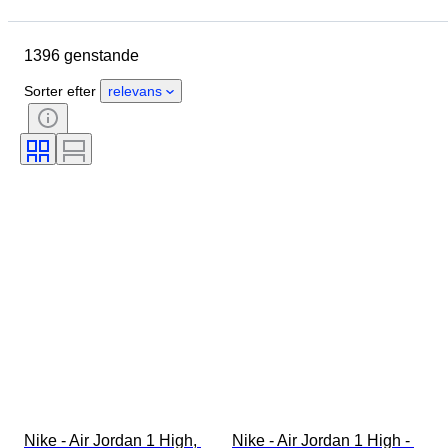
Skostørrelse
Genstand
Oprindelsesland
Materiale
1396 genstande
Køn
Tilstand
Signatur
Farve
Æra
Sorter efter
relevans
Tilbehør inkluderet
Mønster
Model
Nike - Air Jordan 1 High, 
Nike - Air Jordan 1 High - 