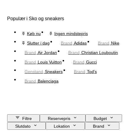
Populær i Sko og sneakers
Køb nu
Ingen mindstepris
Slutter i dag
Brand
Adidas
Brand
Nike
Brand
Air Jordan
Brand
Christian Louboutin
Brand
Louis Vuitton
Brand
Gucci
Genstand
Sneakers
Brand
Tod's
Brand
Balenciaga
Filtre
Reservepris
Budget
Slutdato
Lokation
Brand