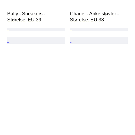
Bally - Sneakers - 
Chanel - Ankelstøvler - 
Størelse: EU 39
Størelse: EU 38