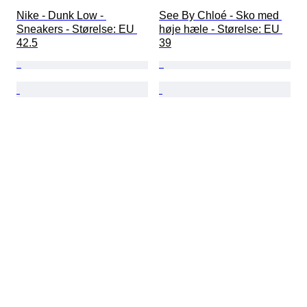
Nike - Dunk Low - 
See By Chloé - Sko med 
Sneakers - Størelse: EU 
høje hæle - Størelse: EU 
42.5
39