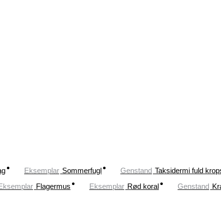
ag
Eksemplar
Sommerfugl
Genstand
Taksidermi fuld kro
Eksemplar
Flagermus
Eksemplar
Rød koral
Genstand
Kr