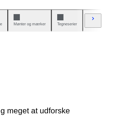
e
Mønter og mærker
Tegneserier
Biler og cykler
ig meget at udforske