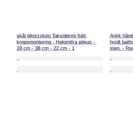
skål bitorzoluto Taksidermi fuld 
Antik hånd
kropsmontering - Halomitra pileus - 
hvidt balt
18 cm - 38 cm - 22 cm - 1
sten. - Ra