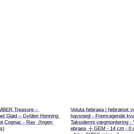
MBER Treasure – 
Voluta hebraea | hebræisk vo
net Glød – Gylden Honning 
havsnegl - Fremragende kva
t Cognac - Rav  (Ingen 
Taksidermi vægmontering - 
s)
ebraea  ┼ GEM - 14 cm - 0 