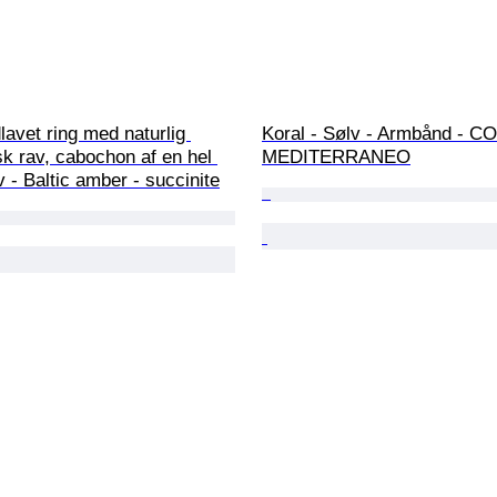
lavet ring med naturlig 
Koral - Sølv - Armbånd - 
isk rav, cabochon af en hel 
MEDITERRANEO
v - Baltic amber - succinite