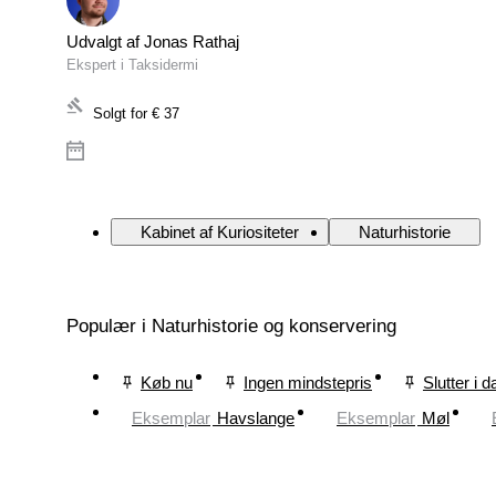
Udvalgt af Jonas Rathaj
Ekspert i Taksidermi
Solgt for
€ 37
Kabinet af Kuriositeter
Naturhistorie
Populær i Naturhistorie og konservering
Køb nu
Ingen mindstepris
Slutter i d
Eksemplar
Havslange
Eksemplar
Møl