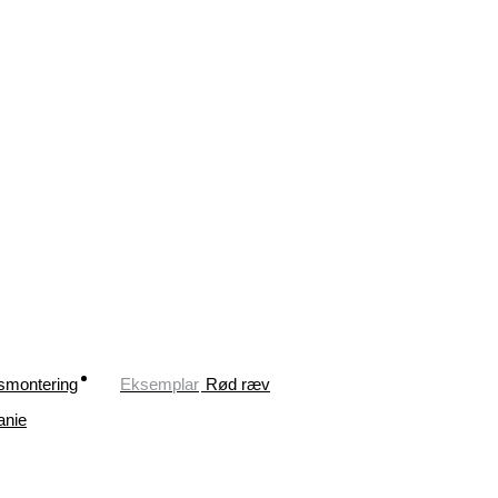
psmontering
Eksemplar
Rød ræv
anie