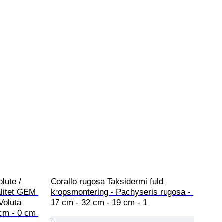
lute / 
Corallo rugosa Taksidermi fuld 
litet GEM 
kropsmontering - Pachyseris rugosa - 
Voluta 
17 cm - 32 cm - 19 cm - 1
cm - 0 cm 