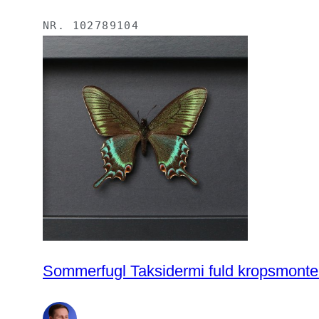
NR.
102789104
Sommerfugl Taksidermi fuld kropsmonteri