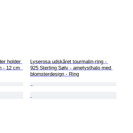
der holder 
Lyserosa udskåret tourmalin-ring - 
n - 12 cm  
925 Sterling Sølv - ametysthalo med 
blomsterdesign - Ring