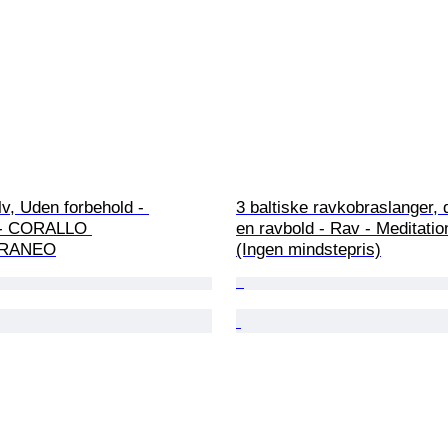
lv, Uden forbehold - 
3 baltiske ravkobraslanger, 
- CORALLO 
en ravbold - Rav - Meditatio
RRANEO
(Ingen mindstepris)