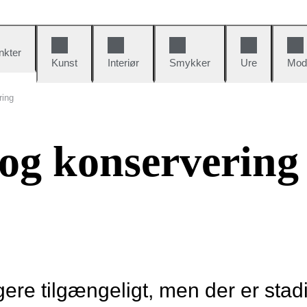
nkter
Kunst
Interiør
Smykker
Ure
Mod
ring
 og konservering
re tilgængeligt, men der er stad