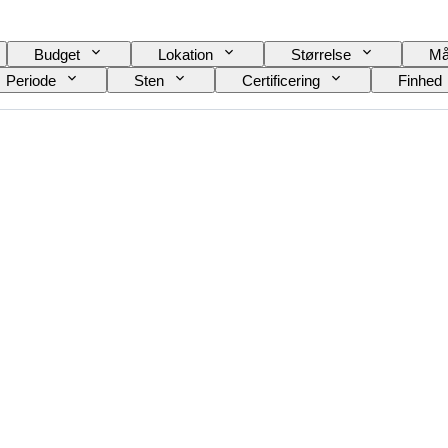
Budget
Lokation
Størrelse
Må
Periode
Sten
Certificering
Finhed
Størrelse på genstand
Behandling
Original/