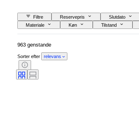
Filtre
Reservepris
Slutdato
Materiale
Køn
Tilstand
Snit
Mineral
Mineralform
Proveniens
963 genstande
Sorter efter
relevans