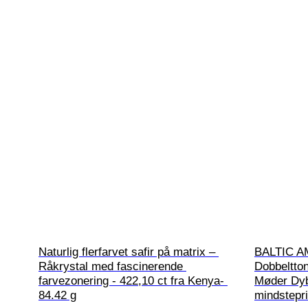
Naturlig flerfarvet safir på matrix – 
BALTIC A
Råkrystal med fascinerende 
Dobbeltto
farvezonering - 422,10 ct fra Kenya- 
Møder Dyb
84.42 g
mindstepri