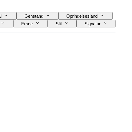
l
Genstand
Oprindelsesland
Emne
Stil
Signatur
 kopi
Æra
Eksemplar