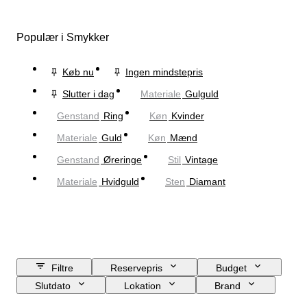
Populær i Smykker
Køb nu
Ingen mindstepris
Slutter i dag
Materiale
Gulguld
Genstand
Ring
Køn
Kvinder
Materiale
Guld
Køn
Mænd
Genstand
Øreringe
Stil
Vintage
Materiale
Hvidguld
Sten
Diamant
Filtre
Reservepris
Budget
Slutdato
Lokation
Brand
Genstand
Oprindelsesland