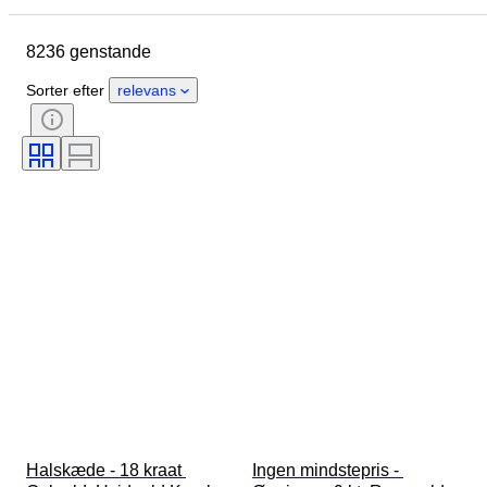
Materiale
Køn
Tilstand
8236 genstande
Sten
Certificering
Finhed
Stil
Snit
Klarhed
Sorter efter
relevans
Farvekategori
Præcis farve
Størrelse på genstand
Ædelstensgennemsigtighed
Behandling
Diamanttype
Perleglans
Æra
Fancy farveintensitet
Perleoverfladekvalitet
Halskæde - 18 kraat 
Ingen mindstepris - 