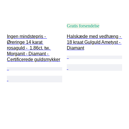
Gratis forsendelse
Ingen mindstepris - 
Halskæde med vedhæng - 
Øreringe 14 karat 
18 kraat Gulguld Ametyst - 
rosaguld -  1.86ct. tw. 
Diamant
Morganit - Diamant - 
Certificerede guldsmykker