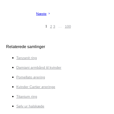
Næste
1
2
3
…
100
Relaterede samlinger
Tanzanit ring
Damiani armbånd til kvinder
Pomellato ørering
Kvinder Cartier øreringe
Titanium ring
Sølv ur halskæde