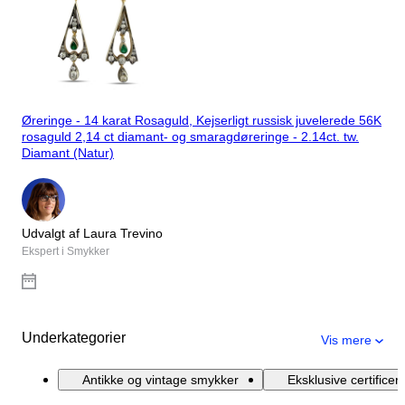
Øreringe - 14 karat Rosaguld, Kejserligt russisk juvelerede 56K
rosaguld 2,14 ct diamant- og smaragdøreringe - 2.14ct. tw.
Diamant (Natur)
Udvalgt af Laura Trevino
Ekspert i Smykker
Underkategorier
Vis mere
Antikke og vintage smykker
Eksklusive certifice