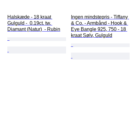
Halskæde - 18 kraat 
Ingen mindstepris - Tiffany 
Gulguld -  0.19ct. tw. 
& Co. - Armbånd - Hook & 
Diamant (Natur)  - Rubin
Eye Bangle 925, 750 - 18 
kraat Sølv, Gulguld