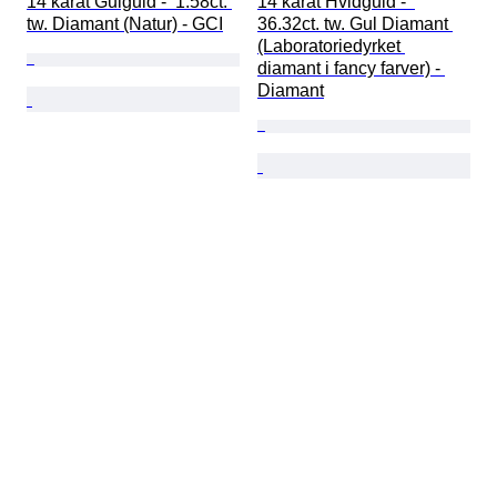
14 karat Gulguld -  1.58ct. 
14 karat Hvidguld -  
tw. Diamant (Natur) - GCI
36.32ct. tw. Gul Diamant 
(Laboratoriedyrket 
diamant i fancy farver) - 
Diamant