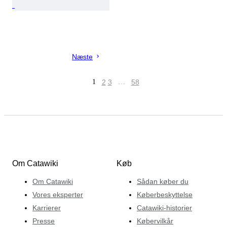
Næste
1
2
3
…
58
Om Catawiki
Køb
Om Catawiki
Sådan køber du
Vores eksperter
Køberbeskyttelse
Karrierer
Catawiki-historier
Presse
Købervilkår