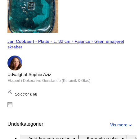
Jan Cobbaert - Platte - L. 32 cm - Fajance - Grøn emaljeret
skraber
Udvalgt af Sophie Aziz
Ekspert i Dekorative Genstande (Keramik & Glas)
Solgt for
€ 68
Underkategorier
Vis mere
Antik keramik og glas
Keramik og glas
K