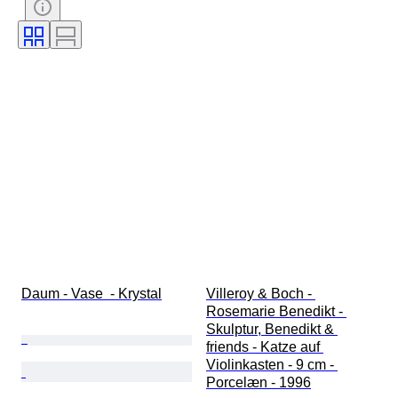
Farve
Æra
Kunstner
Dekor
Solgt af
Skaber
Model
Proveniens
Daum - Vase  - Krystal
Villeroy & Boch - 
Rosemarie Benedikt - 
Skulptur, Benedikt & 
friends - Katze auf 
Violinkasten - 9 cm - 
Porcelæn - 1996