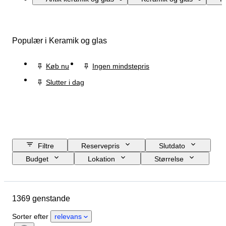
Populær i Keramik og glas
Køb nu
Ingen mindstepris
Slutter i dag
Filtre
Reservepris
Slutdato
Budget
Lokation
Størrelse
Mål
Brand
Genstand
Oprindelsesland
Materiale
1369 genstande
Køn
Tilstand
Periode
Certificering
Finhed
Emne
Sorter efter
relevans
Stil
Teknik
Signatur