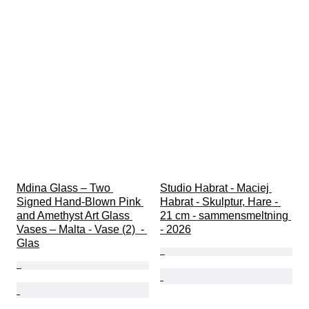
Mdina Glass – Two 
Studio Habrat - Maciej 
Signed Hand-Blown Pink 
Habrat - Skulptur, Hare - 
and Amethyst Art Glass 
21 cm - sammensmeltning 
Vases – Malta - Vase (2)  - 
- 2026
Glas