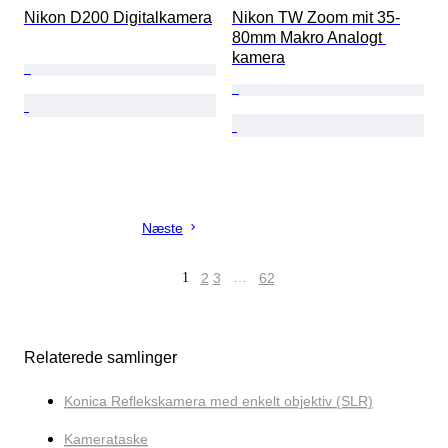
Nikon D200 Digitalkamera
Nikon TW Zoom mit 35-
80mm Makro Analogt 
kamera
Næste
1
2
3
…
62
Relaterede samlinger
Konica Reflekskamera med enkelt objektiv (SLR)
Kamerataske