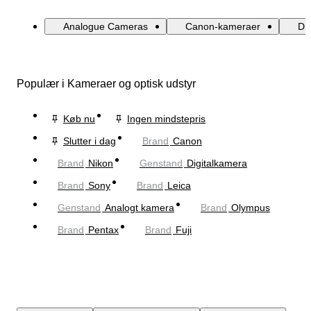
Analogue Cameras
Canon-kameraer
Di
Populær i Kameraer og optisk udstyr
Køb nu
Ingen mindstepris
Slutter i dag
Brand
Canon
Brand
Nikon
Genstand
Digitalkamera
Brand
Sony
Brand
Leica
Genstand
Analogt kamera
Brand
Olympus
Brand
Pentax
Brand
Fuji