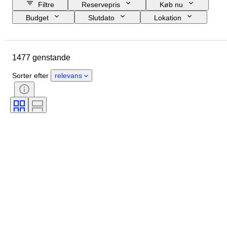
Filtre
Reservepris
Køb nu
Budget
Slutdato
Lokation
Brand
Genstand
Oprindelsesland
Materiale
1477 genstande
Tilstand
Periode
Emne
Stil
Teknik
Bind
Sorter efter
relevans
Udgave
Objektivmontering
Videooptagertype
Videokameratype
Teleskoptype
Mikroskoptype
Solgt af
Kikkerttype
Æra
Filmtype
Testet og fungerer
Skaber