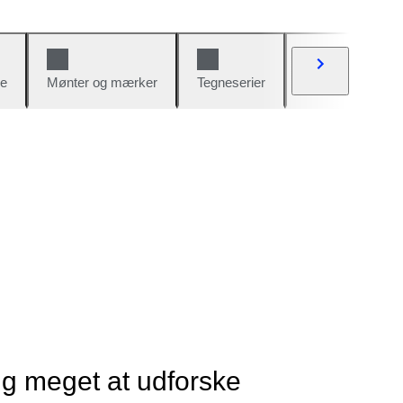
e
Mønter og mærker
Tegneserier
Biler og cykler
ig meget at udforske