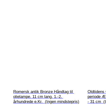
Romersk antik Bronze Håndtag til 
Oldtidens
olielampe. 11 cm lang. 1.-2. 
periode Æ
århundrede e.Kr.  (Ingen mindstepris)
- 31 cm  (