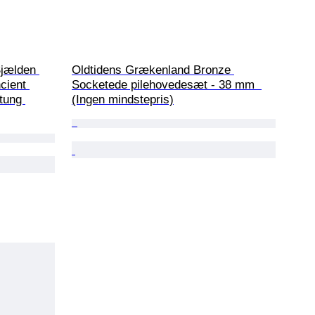
jælden 
Oldtidens Grækenland Bronze 
cient 
Socketede pilehovedesæt - 38 mm  
tung 
(Ingen mindstepris)