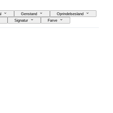
l
Genstand
Oprindelsesland
Signatur
Farve
Original/ kopi
Eksemplar