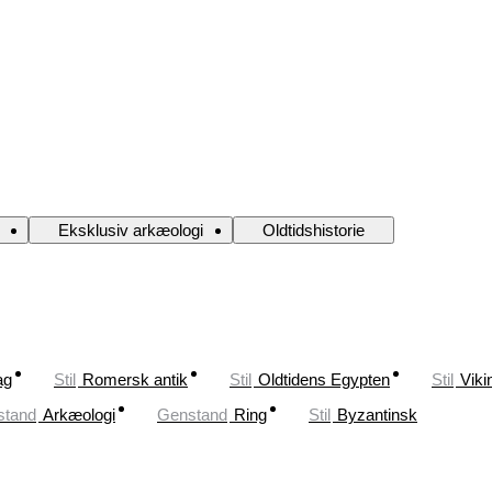
Eksklusiv arkæologi
Oldtidshistorie
ag
Stil
Romersk antik
Stil
Oldtidens Egypten
Stil
Viki
stand
Arkæologi
Genstand
Ring
Stil
Byzantinsk