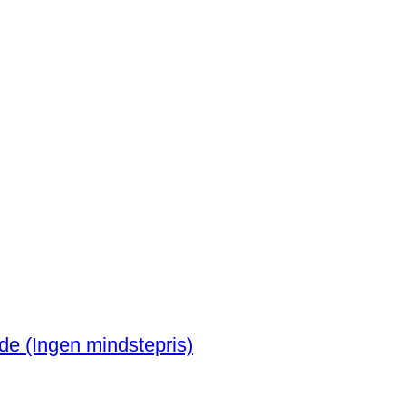
Oldtidens Egypten Fajance perlehalskæde (Ingen mindstepris)