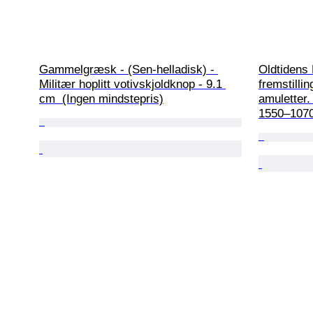
Gammelgræsk - (Sen-helladisk) - 
Oldtidens 
Militær hoplitt votivskjoldknop - 9.1 
fremstilli
cm  (Ingen mindstepris)
amuletter.
1550–1070 