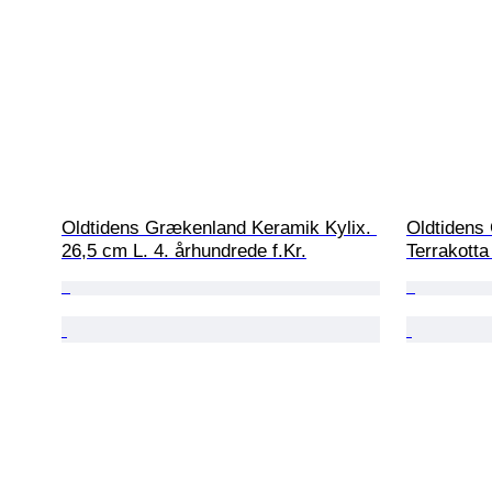
Oldtidens Grækenland Keramik Kylix. 
Oldtidens 
26,5 cm L. 4. århundrede f.Kr.
Terrakotta