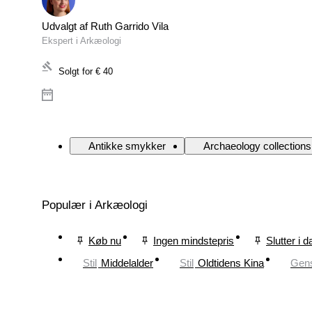
Udvalgt af Ruth Garrido Vila
Ekspert i Arkæologi
Solgt for
€ 40
Antikke smykker
Archaeology collections
Populær i Arkæologi
Køb nu
Ingen mindstepris
Slutter i d
Stil
Middelalder
Stil
Oldtidens Kina
Gen