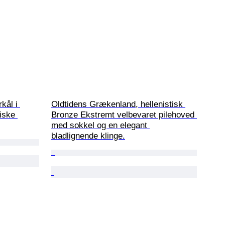
kål i 
Oldtidens Grækenland, hellenistisk 
iske 
Bronze Ekstremt velbevaret pilehoved 
med sokkel og en elegant 
bladlignende klinge.