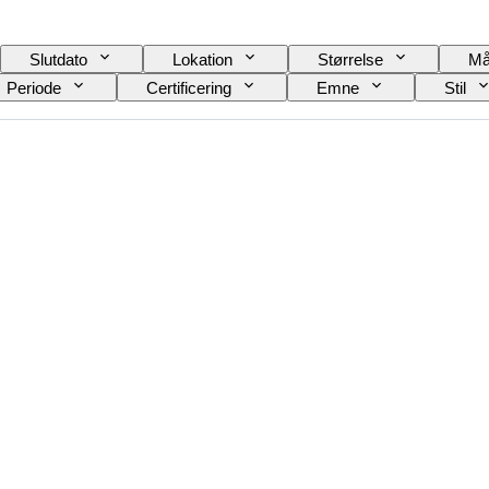
Slutdato
Lokation
Størrelse
Må
Periode
Certificering
Emne
Stil
stand
Kultur
Arkæologityper
Æra