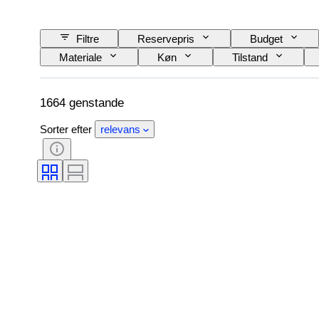
Filtre
Reservepris
Budget
Materiale
Køn
Tilstand
Valuta
Kunstner
Størrelse på gen
Proveniens
1664 genstande
Sorter efter
relevans