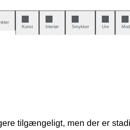
nkter
Kunst
Interiør
Smykker
Ure
Mod
re tilgængeligt, men der er stad