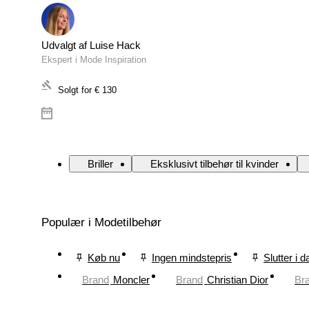
Udvalgt af Luise Hack
Ekspert i Mode Inspiration
Solgt for
€ 130
Briller
Eksklusivt tilbehør til kvinder
Populær i Modetilbehør
Køb nu
Ingen mindstepris
Slutter i d
Brand
Moncler
Brand
Christian Dior
Br