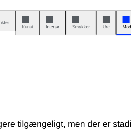
nkter
Kunst
Interiør
Smykker
Ure
Mod
re tilgængeligt, men der er stad