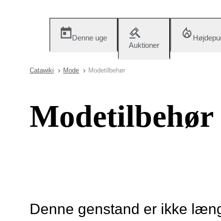
Denne uge
Højdepu
Auktioner
Catawiki
Mode
Modetilbehør
Modetilbehør
Denne genstand er ikke længe