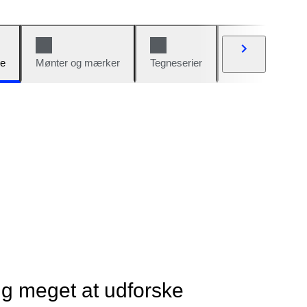
e
Mønter og mærker
Tegneserier
Biler og cykler
ig meget at udforske