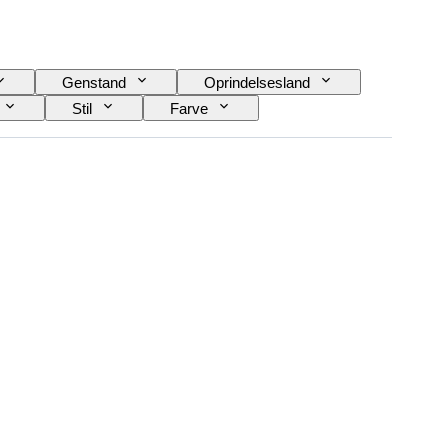
Genstand
Oprindelsesland
Stil
Farve
Diamanttype
Size
Æra