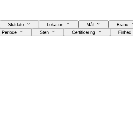
Slutdato
Lokation
Mål
Brand
Periode
Sten
Certificering
Finhed
nstand
Mønster
Tilbehør inkluderet