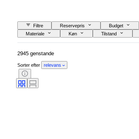
Filtre
Reservepris
Budget
Materiale
Køn
Tilstand
Tøjstørrelse
Snit
Størrelse på ge
Skaber
Model
2945 genstande
Sorter efter
relevans