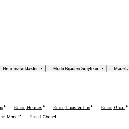
Hermès-tørklæder
Mode Bijouteri Smykker
Modelivs
ag
Brand
Hermès
Brand
Louis Vuitton
Brand
Gucci
and
Monet
Brand
Chanel