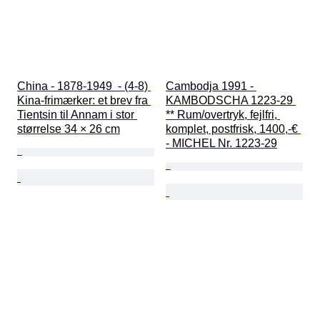
China - 1878-1949  - (4-8) 
Cambodja 1991 - 
Kina-frimærker: et brev fra 
KAMBODSCHA 1223-29 
Tientsin til Annam i stor 
** Rum/overtryk, fejlfri, 
størrelse 34 × 26 cm
komplet, postfrisk, 1400,-€ 
- MICHEL Nr. 1223-29