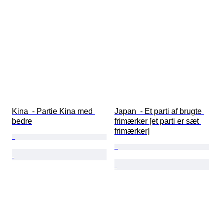
Kina  - Partie Kina med 
Japan  - Et parti af brugte 
bedre
frimærker [et parti er sæt 
frimærker]