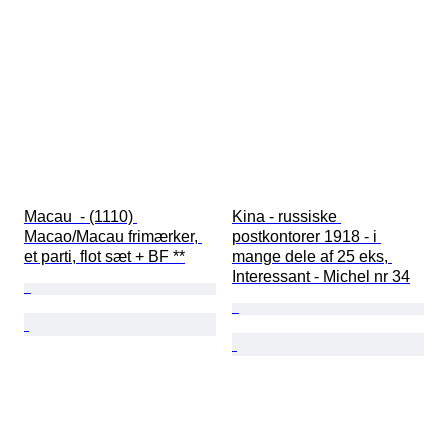
Macau  - (1110) 
Kina - russiske 
Macao/Macau frimærker, 
postkontorer 1918 - i 
et parti, flot sæt + BF **
mange dele af 25 eks, 
Interessant - Michel nr 34