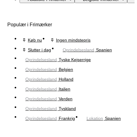
Populær i Frimærker
Køb nu
Ingen mindstepris
Slutter i dag
Oprindelsesland
Spanien
Oprindelsesland
Tyske Kejserrige
Oprindelsesland
Belgien
Oprindelsesland
Holland
Oprindelsesland
Italien
Oprindelsesland
Verden
Oprindelsesland
Tyskland
Oprindelsesland
Frankrig
Lokation
Spanien