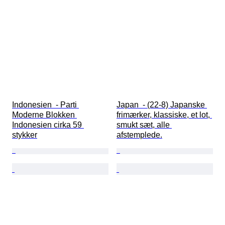
Indonesien  - Parti 
Japan  - (22-8) Japanske 
Moderne Blokken 
frimærker, klassiske, et lot, 
Indonesien cirka 59 
smukt sæt, alle 
stykker
afstemplede.