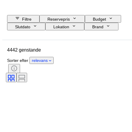
Filtre
Reservepris
Budget
Slutdato
Lokation
Brand
Genstand
Oprindelsesland
Materiale
Køn
Tilstand
4442 genstande
Periode
Certificering
Emne
Stil
Teknik
Signatur
Sorter efter
relevans
Bind
Udgave
Sprog
Farve
Solgt af
Kunstner
Tilskrivning
Æra