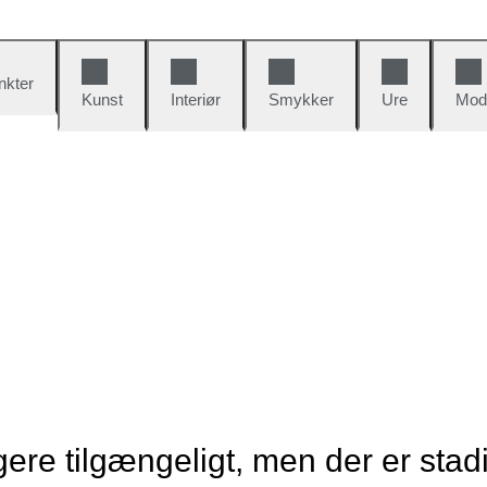
nkter
Kunst
Interiør
Smykker
Ure
Mod
re tilgængeligt, men der er stad