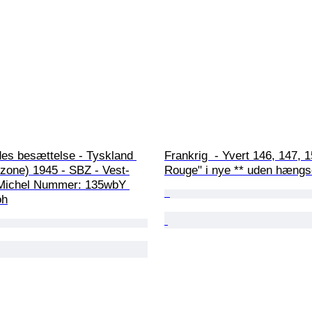
des besættelse - Tyskland 
Frankrig  - Yvert 146, 147, 1
 zone) 1945 - SBZ - Vest-
Rouge" i nye ** uden hængs
Michel Nummer: 135wbY 
öh