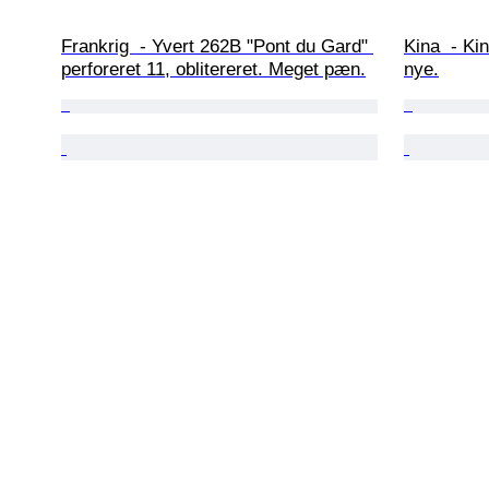
Frankrig  - Yvert 262B "Pont du Gard" 
Kina  - Ki
perforeret 11, oblitereret. Meget pæn.
nye.