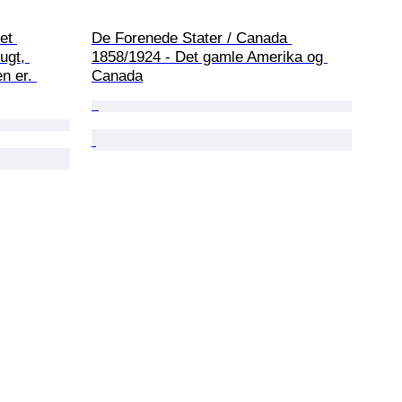
et 
De Forenede Stater / Canada 
ugt, 
1858/1924 - Det gamle Amerika og 
n er. 
Canada