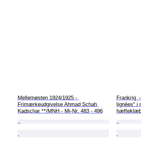
Mellemøsten 1924/1925 - 
Frankrig 
Frimærkeudgivelse Ahmad Schah 
lignées" i 
Kadschar **/MNH - Mi-Nr. 483 - 496
hæfteklæb