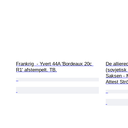
Frankrig  - Yvert 44A 'Bordeaux 20c 
De alliere
R1' afstempelt. TB.
(sovjetisk
Saksen - 
Attest Str