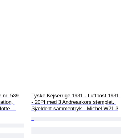
 nr. 539 
Tyske Kejserrige 1931 - Luftpost 1931 
ation, 
- 20Pf med 3 Andreaskors stemplet. 
otte. - 
Sjældent sammentryk - Michel W21.3