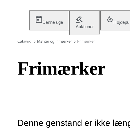
Denne uge
Højdepu
Auktioner
Catawiki
Mønter og frimærker
Frimærker
Frimærker
Denne genstand er ikke længe