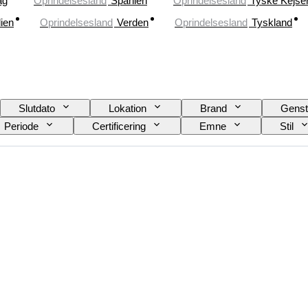
ag
Oprindelsesland
Spanien
Oprindelsesland
Tyske Kejser
lien
Oprindelsesland
Verden
Oprindelsesland
Tyskland
Slutdato
Lokation
Brand
Genst
Periode
Certificering
Emne
Stil
Solgt af
Kunstner
Tilskrivning
Æra