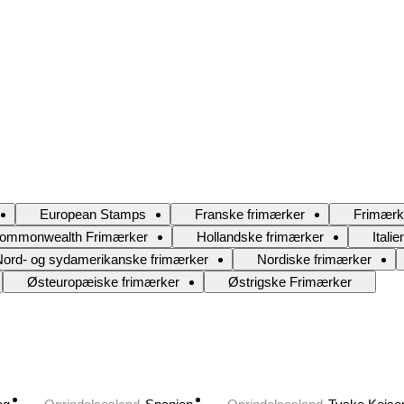
European Stamps
Franske frimærker
Frimærke
Commonwealth Frimærker
Hollandske frimærker
Itali
Nord- og sydamerikanske frimærker
Nordiske frimærker
Østeuropæiske frimærker
Østrigske Frimærker