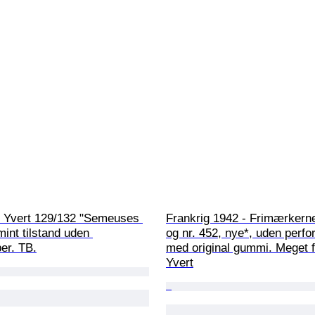
 - Yvert 129/132 "Semeuses 
Frankrig 1942 - Frimærkerne
mint tilstand uden 
og nr. 452, nye*, uden perfor
er. TB.
med original gummi. Meget fl
Yvert