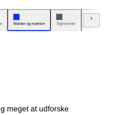
e
Mønter og mærker
Tegneserier
Biler og cykler
ig meget at udforske