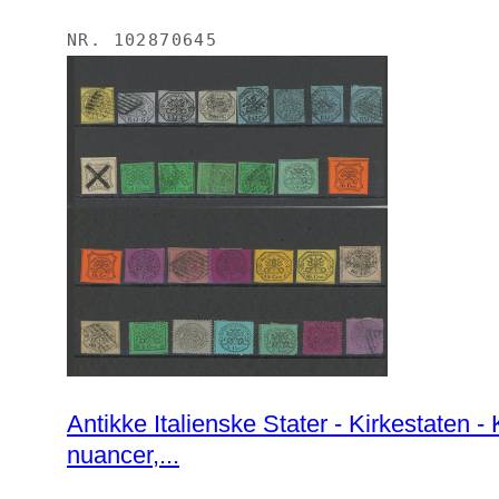
NR.
102870645
Antikke Italienske Stater - Kirkestaten - Kirkens tilstande, smukt sæt af klassikere fra de første udsendelser, dobbelte for
nuancer,...