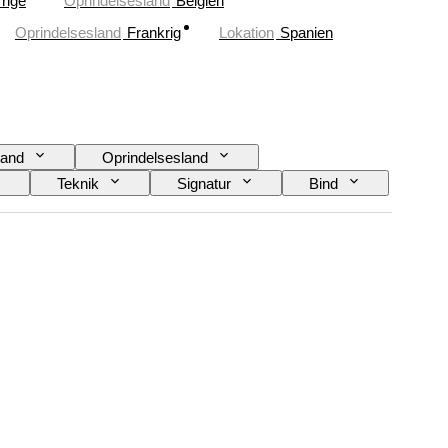
rige
Oprindelsesland
Belgien
Oprindelsesland
Frankrig
Lokation
Spanien
and
Oprindelsesland
Teknik
Signatur
Bind