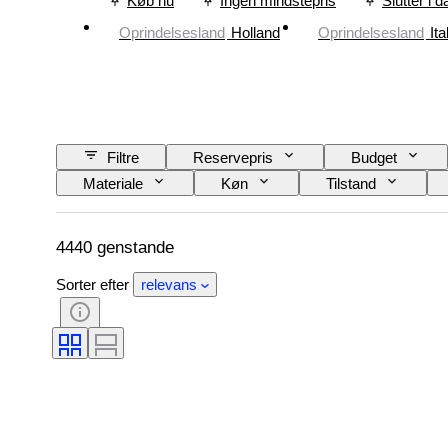
Køb nu
Ingen mindstepris
Slutter i d
Oprindelsesland
Holland
Oprindelsesland
Ita
Filtre
Reservepris
Budget
Materiale
Køn
Tilstand
Udgave
Sprog
Farve
4440 genstande
Sorter efter
relevans