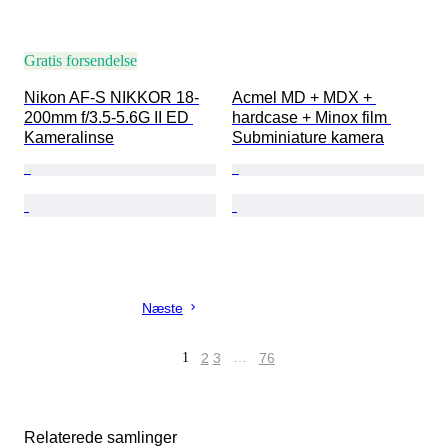
Gratis forsendelse
Nikon AF-S NIKKOR 18-
Acmel MD + MDX + 
200mm f/3.5-5.6G II ED 
hardcase + Minox film 
Kameralinse
Subminiature kamera
Næste
1
2
3
…
76
Relaterede samlinger