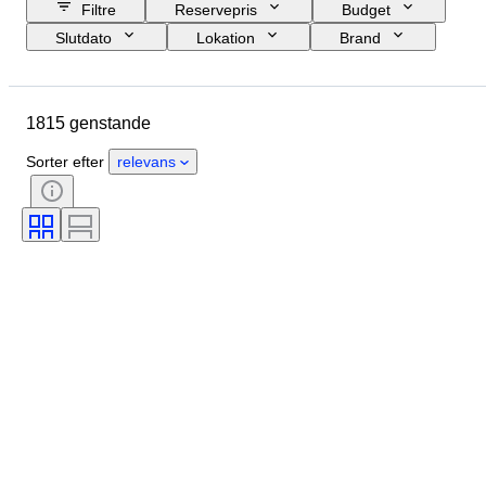
Filtre
Reservepris
Budget
Slutdato
Lokation
Brand
Genstand
Oprindelsesland
Materiale
Tilstand
Periode
1815 genstande
Emne
Stil
Teknik
Udgave
Sprog
Farve
Sorter efter
relevans
Objektivmontering
Mikroskoptype
Videooptagertype
Kikkerttype
Teleskoptype
Videokameratype
Filmtype
Solgt af
Æra
Testet og fungerer