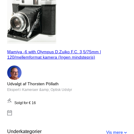
Mamiya -6 with Olympus D.Zuiko F.C. 3,5/75mm |
120/mellemformat kamera (Ingen mindstepris)
Udvalgt af Thorsten Pöllath
Ekspert i Kameraer &amp; Optisk Udstyr
Solgt for
€ 16
Underkategorier
Vis mere