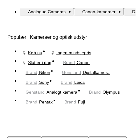
Analogue Cameras
Canon-kameraer
Di
Populær i Kameraer og optisk udstyr
Køb nu
Ingen mindstepris
Slutter i dag
Brand
Canon
Brand
Nikon
Genstand
Digitalkamera
Brand
Sony
Brand
Leica
Genstand
Analogt kamera
Brand
Olympus
Brand
Pentax
Brand
Fuji