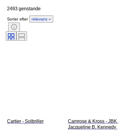
Oprindelsesland
Materiale
2493 genstande
Køn
Tilstand
Periode
Sten
Certificering
Finhed
Sorter efter
relevans
Stil
Farve
Tøjstørrelse
Snit
Størrelse på genstand
Mønster
Tilbehør inkluderet
Diamanttype
Size
Æra
Skaber
Model
Cartier - Solbriller
Camrose & Kross - JBK 
Jacqueline B. Kennedy 