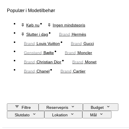
Populær i Modetilbehør
Køb nu
Ingen mindstepris
Slutter i dag
Brand
Hermès
Brand
Louis Vuitton
Brand
Gucci
Genstand
Bælte
Brand
Moncler
Brand
Christian Dior
Brand
Monet
Brand
Chanel
Brand
Cartier
Filtre
Reservepris
Budget
Slutdato
Lokation
Mål
Brand
Genstand