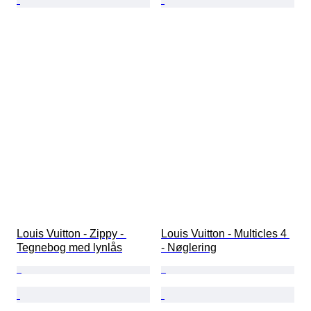
Louis Vuitton - Zippy - 
Louis Vuitton - Multicles 4 
Tegnebog med lynlås
- Nøglering