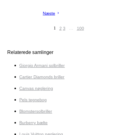
Næste
1
2
3
…
100
Relaterede samlinger
Giorgio Armani solbriller
Cartier Diamonds briller
Canvas nøglering
Pels tegnebog
Blomstersolbriller
Burberry bælte
Louis Vuitton nøglering