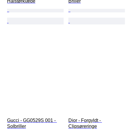
Halstørklæde
Briller
Gucci - GG0529S 001 - 
Dior - Forgyldt - 
Solbriller
Clipsøreringe