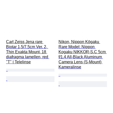
Carl Zeiss Jena rare 
Nikon, Nippon Kōgaku 
Biotar 1,5/7.5cm Ver. 2, 
Rare Model: Nippon 
Thin Exakta Mount, 18 
Kogaku NIKKOR-S.C 5cm 
diafragma lamellen, red 
f/1.4 All-Black Aluminum 
"T" | Telelinse
Camera Lens (S-Mount) 
Kameralinse