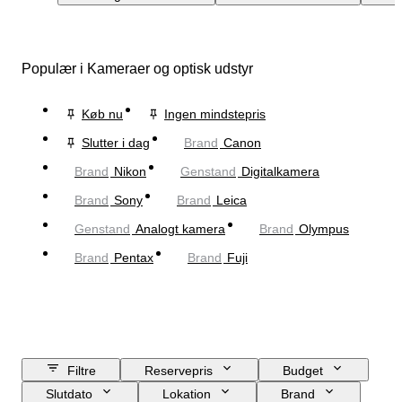
Populær i Kameraer og optisk udstyr
Køb nu
Ingen mindstepris
Slutter i dag
Brand
Canon
Brand
Nikon
Genstand
Digitalkamera
Brand
Sony
Brand
Leica
Genstand
Analogt kamera
Brand
Olympus
Brand
Pentax
Brand
Fuji
Filtre
Reservepris
Budget
Slutdato
Lokation
Brand