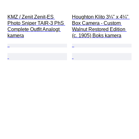
KMZ / Zenit Zenit-ES 
Houghton Klito 3¼" x 4¼" 
Photo Sniper TAIR-3 PhS 
Box Camera - Custom 
Complete Outfit Analogt 
Walnut Restored Edition 
kamera
(c. 1905) Boks kamera