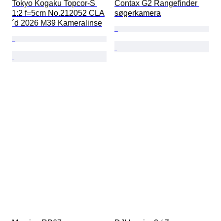
Tokyo Kogaku Topcor-S 
Contax G2 Rangefinder 
1:2 f=5cm No.212052 CLA
søgerkamera
´d 2026 M39 Kameralinse