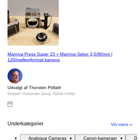
Mamiya Press Super 23 + Mamiya-Sekor 3,5/90mm |
120/mellemformat kamera
Udvalgt af Thorsten Pöllath
Ekspert i Kameraer &amp; Optisk Udstyr
Underkategorier
Vis mere
Analogue Cameras
Canon-kameraer
Di