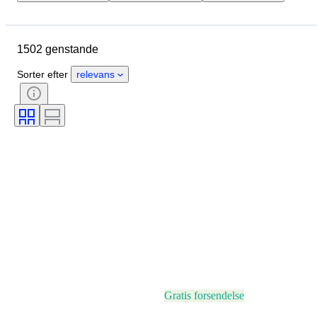
Genstand
Oprindelsesland
Materiale
Tilstand
Periode
1502 genstande
Emne
Stil
Teknik
Udgave
Sprog
Farve
Sorter efter
relevans
Objektivmontering
Videooptagertype
Mikroskoptype
Kikkerttype
Teleskoptype
Videokameratype
Testet og fungerer
Æra
Solgt af
Filmtype
Gratis forsendelse