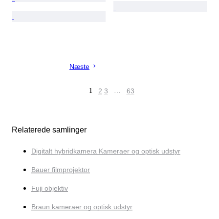
Næste
1
2
3
…
63
Relaterede samlinger
Digitalt hybridkamera Kameraer og optisk udstyr
Bauer filmprojektor
Fuji objektiv
Braun kameraer og optisk udstyr