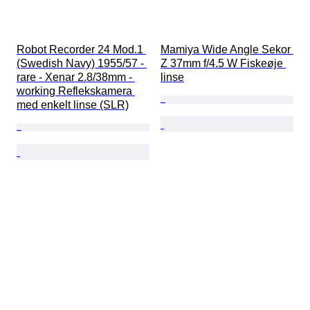
Robot Recorder 24 Mod.1 
Mamiya Wide Angle Sekor 
(Swedish Navy) 1955/57 - 
Z 37mm f/4.5 W Fiskeøje 
rare - Xenar 2.8/38mm - 
linse
working Reflekskamera 
med enkelt linse (SLR)