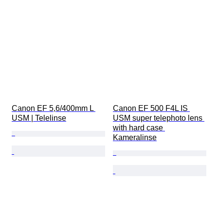
Canon EF 5,6/400mm L 
Canon EF 500 F4L IS 
USM | Telelinse
USM super telephoto lens 
with hard case 
Kameralinse