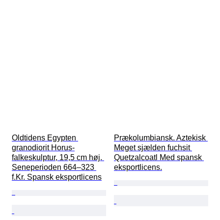
Oldtidens Egypten 
Prækolumbiansk. Aztekisk 
granodiorit Horus-
Meget sjælden fuchsit 
falkeskulptur, 19,5 cm høj. 
Quetzalcoatl Med spansk 
Seneperioden 664–323 
eksportlicens.
f.Kr. Spansk eksportlicens