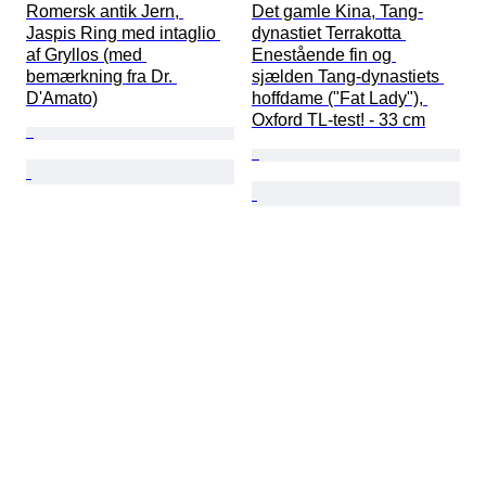
Romersk antik Jern, 
Det gamle Kina, Tang-
Jaspis Ring med intaglio 
dynastiet Terrakotta 
af Gryllos (med 
Enestående fin og 
bemærkning fra Dr. 
sjælden Tang-dynastiets 
D'Amato)
hoffdame ("Fat Lady"), 
Oxford TL-test! - 33 cm