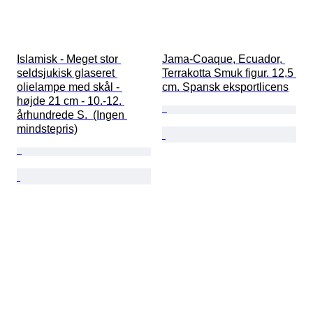
Islamisk - Meget stor 
Jama-Coaque, Ecuador, 
seldsjukisk glaseret 
Terrakotta Smuk figur. 12,5 
olielampe med skål - 
cm. Spansk eksportlicens
højde 21 cm - 10.-12. 
århundrede S.  (Ingen 
mindstepris)