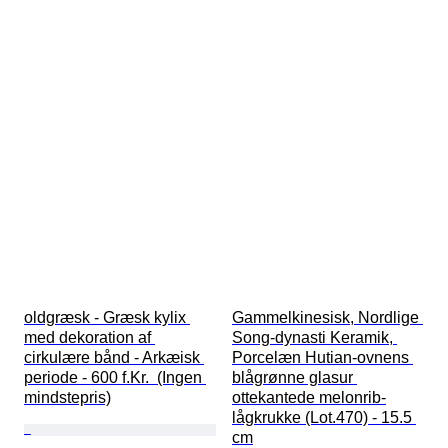
oldgræsk - Græsk kylix 
Gammelkinesisk, Nordlige 
med dekoration af 
Song-dynasti Keramik, 
cirkulære bånd - Arkæisk 
Porcelæn Hutian-ovnens 
periode - 600 f.Kr.  (Ingen 
blågrønne glasur 
mindstepris)
ottekantede melonrib-
lågkrukke (Lot.470) - 15.5 
cm