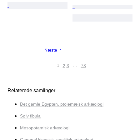
Næste
1
2
3
…
73
Relaterede samlinger
Det gamle Egypten, ptolemæisk arkæologi
Sølv fibula
Mesopotamisk arkæologi
Gammel kinesisk, neolitisk arkæologi