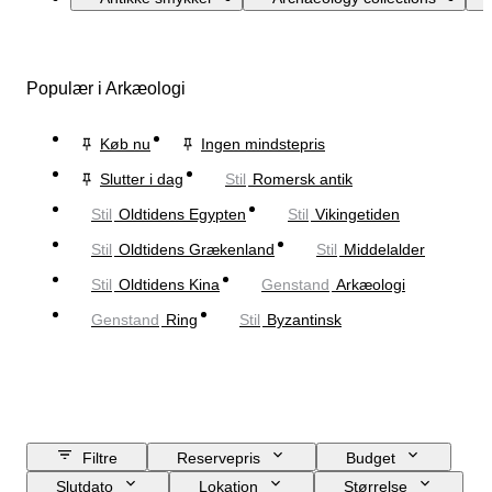
Populær i Arkæologi
Køb nu
Ingen mindstepris
Slutter i dag
Stil
Romersk antik
Stil
Oldtidens Egypten
Stil
Vikingetiden
Stil
Oldtidens Grækenland
Stil
Middelalder
Stil
Oldtidens Kina
Genstand
Arkæologi
Genstand
Ring
Stil
Byzantinsk
Filtre
Reservepris
Budget
Slutdato
Lokation
Størrelse