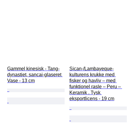
Gammel kinesisk - Tang-
Sican-/Lambayeque-
dynastiet, sancai-glaseret 
kulturens krukke med 
Vase - 13 cm
fisker og havliv – med 
funktionel rasle – Peru – 
Keramik . Tysk 
eksportlicens - 19 cm