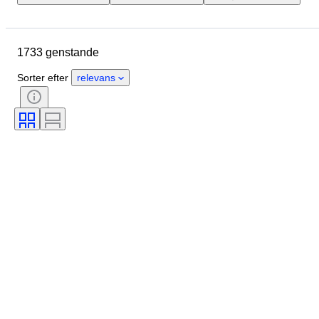
Mål
Genstand
Oprindelsesland
Materiale
1733 genstande
Køn
Tilstand
Periode
Certificering
Emne
Stil
Sorter efter
relevans
Signatur
Farve
Valuta
Kunstner
Størrelse på genstand
Kultur
Arkæologityper
Æra
Original/ kopi
Eksemplar
Proveniens