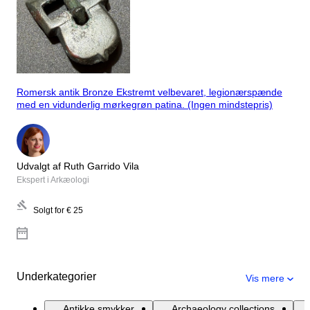
Romersk antik Bronze Ekstremt velbevaret, legionærspænde
med en vidunderlig mørkegrøn patina. (Ingen mindstepris)
Udvalgt af Ruth Garrido Vila
Ekspert i Arkæologi
Solgt for
€ 25
Underkategorier
Vis mere
Antikke smykker
Archaeology collections