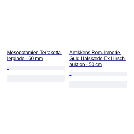
Mesopotamien Terrakotta 
Antikkens Rom, Imperie 
lerplade - 60 mm
Guld Halskæde-Ex Hirsch-
auktion - 50 cm