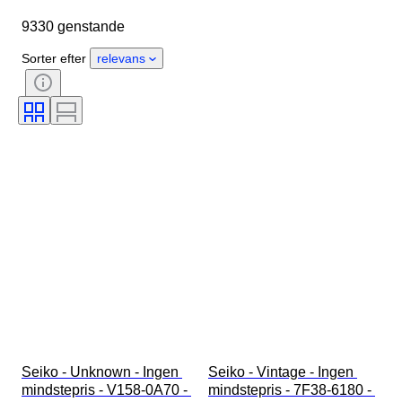
Urremmens længde
Genstand
9330 genstande
Oprindelsesland
Materiale
Køn
Tilstand
Sorter efter
relevans
Ekstra tilbehør
Periode
Certificering
Bind
Farve
Urværk
Urremmens materiale
Æra
Kraftreserve
Slående
Original/ kopi
Automobilia type
Urtype
Model
Seiko - Unknown - Ingen 
Seiko - Vintage - Ingen 
mindstepris - V158-0A70 - 
mindstepris - 7F38-6180 - 