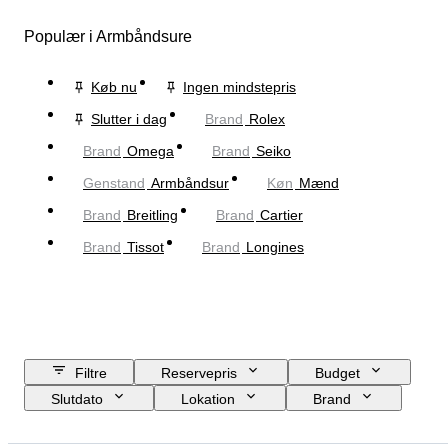
Populær i Armbåndsure
Køb nu
Ingen mindstepris
Slutter i dag
Brand
Rolex
Brand
Omega
Brand
Seiko
Genstand
Armbåndsur
Køn
Mænd
Brand
Breitling
Brand
Cartier
Brand
Tissot
Brand
Longines
Filtre
Reservepris
Budget
Slutdato
Lokation
Brand
Urkassens diameter