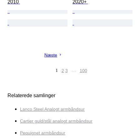
2010 
2020+ 
Næste
1
2
3
…
100
Relaterede samlinger
Lanco Steel Analogt armbåndsur
Cartier guld/stål analogt armbåndsur
Pequignet armbåndsur