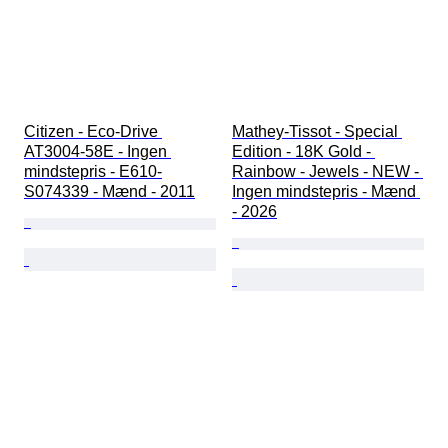
Citizen - Eco-Drive 
Mathey-Tissot - Special 
AT3004-58E - Ingen 
Edition - 18K Gold - 
mindstepris - E610-
Rainbow - Jewels - NEW - 
S074339 - Mænd - 2011
Ingen mindstepris - Mænd 
- 2026