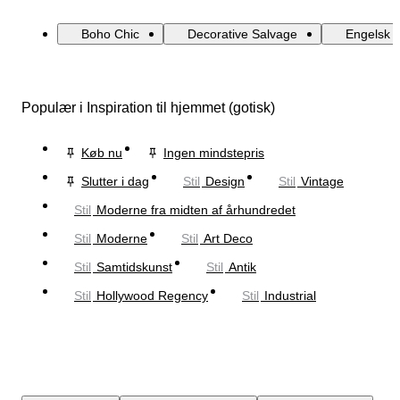
Boho Chic
Decorative Salvage
Engelsk L
Populær i Inspiration til hjemmet (gotisk)
Køb nu
Ingen mindstepris
Slutter i dag
Stil
Design
Stil
Vintage
Stil
Moderne fra midten af århundredet
Stil
Moderne
Stil
Art Deco
Stil
Samtidskunst
Stil
Antik
Stil
Hollywood Regency
Stil
Industrial