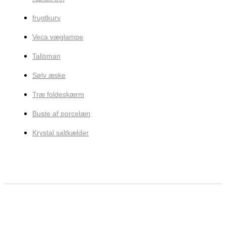
frugtkurv
Veca væglampe
Talisman
Sølv æske
Træ foldeskærm
Buste af porcelæn
Krystal saltkælder