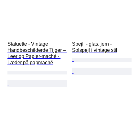
Statuette - Vintage 
Spejl  - glas, jern - 
Handbeschilderde Tijger – 
Solspejl i vintage stil
Leer op Papier-maché - 
Læder på papmaché