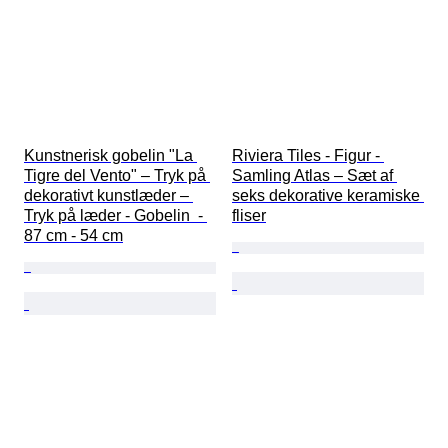
Kunstnerisk gobelin "La 
Riviera Tiles - Figur - 
Tigre del Vento" – Tryk på 
Samling Atlas – Sæt af 
dekorativt kunstlæder – 
seks dekorative keramiske 
Tryk på læder - Gobelin  - 
fliser
87 cm - 54 cm