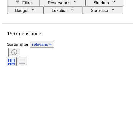
Filtre
Reservepris
Slutdato
Budget
Lokation
Størrelse
Mål
Brand
Genstand
Oprindelsesland
Materiale
1567 genstande
Køn
Tilstand
Periode
Certificering
Emne
Stil
Sorter efter
relevans
Teknik
Signatur
Udgave
Farve
Æra
Solgt af
Kunstner
Original/ kopi
Kraftreserve
Skaber
Model