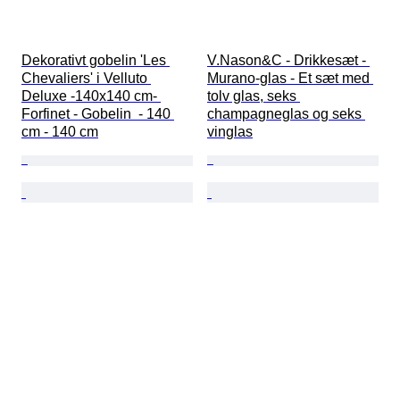
Dekorativt gobelin 'Les 
V.Nason&C - Drikkesæt - 
Chevaliers' i Velluto 
Murano-glas - Et sæt med 
Deluxe -140x140 cm- 
tolv glas, seks 
Forfinet - Gobelin  - 140 
champagneglas og seks 
cm - 140 cm
vinglas