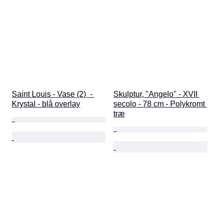
Saint Louis - Vase (2)  - 
Skulptur, "Angelo" - XVII 
Krystal - blå overlay
secolo - 78 cm - Polykromt 
træ