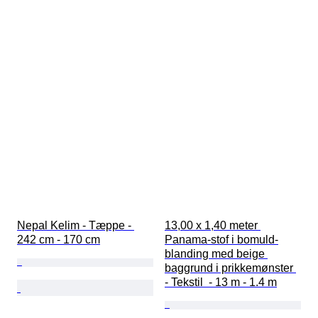
Nepal Kelim - Tæppe - 
13,00 x 1,40 meter 
242 cm - 170 cm
Panama-stof i bomuld-
blanding med beige 
baggrund i prikkemønster 
- Tekstil  - 13 m - 1.4 m