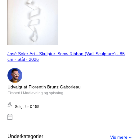
José Soler Art - Skulptur, Snow Ribbon (Wall Sculpture) - 85
cm - Stål - 2026
Udvalgt af Florentin Brunz Gaborieau
Ekspert i Madlavning og spisning
Solgt for
€ 155
Underkategorier
Vis mere