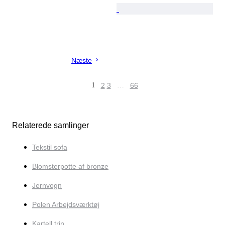
Næste
1
2
3
…
66
Relaterede samlinger
Tekstil sofa
Blomsterpotte af bronze
Jernvogn
Polen Arbejdsværktøj
Kartell trin