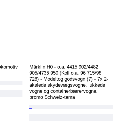
okomotiv 
Märklin H0 - o.a. 4415 902/4482 
905/4735 950 (Koll o.a. 96 715/98 
728) - Modeltog godsvogn (7) - 7x 2-
akslede skydevægsvogne, lukkede 
vogne og containerbærervogne, 
promo Schweiz-tema