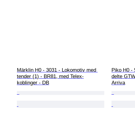
Märklin H0 - 3031 - Lokomotiv med 
Piko H0 - 
tender (1) - BR81, med Telex-
delte GTW 
koblinger - DB
Arriva