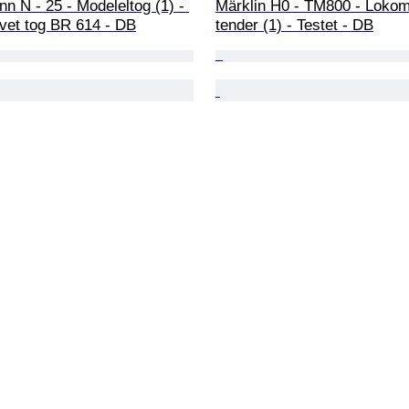
n N - 25 - Modeleltog (1) - 
Märklin H0 - TM800 - Lokom
evet tog BR 614 - DB
tender (1) - Testet - DB