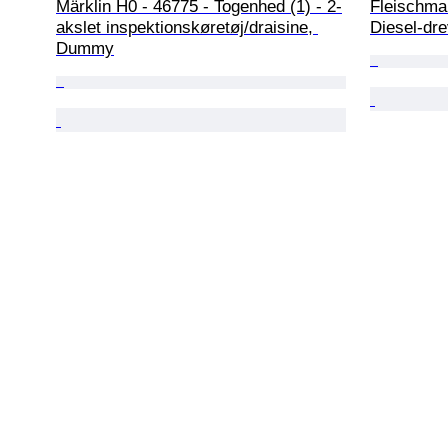
Märklin H0 - 46775 - Togenhed (1) - 2-
Fleischman
akslet inspektionskøretøj/draisine, 
Diesel-dr
Dummy