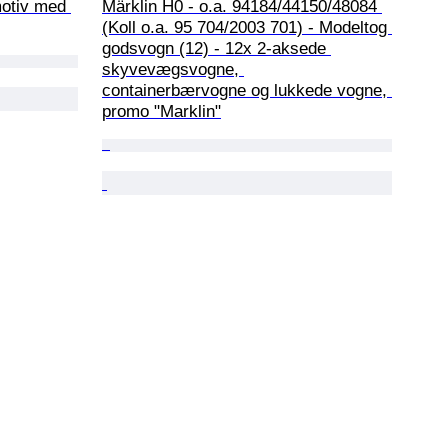
otiv med 
Märklin H0 - o.a. 94184/44150/48084 
(Koll o.a. 95 704/2003 701) - Modeltog 
godsvogn (12) - 12x 2-aksede 
skyvevægsvogne, 
containerbærvogne og lukkede vogne, 
promo "Marklin"