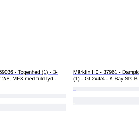
59036 - Togenhed (1) - 3-
Märklin H0 - 37961 - Dampl
2/8, MFX med fuld lyd - 
(1) - Gt 2x4/4 - K.Bay.Sts.B