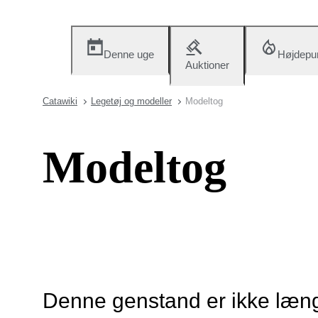
Denne uge
Højdepu
Auktioner
Catawiki
Legetøj og modeller
Modeltog
Modeltog
Denne genstand er ikke længe