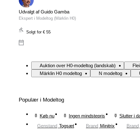
Udvalgt af Guido Gamba
Ekspert i Modeltog (Märklin H0)
Solgt for
€ 55
Auktion over H0-modeltog (landskab)
Fle
Märklin H0 modeltog
N modeltog
Populær i Modeltog
Køb nu
Ingen mindstepris
Slutter i d
Genstand
Togsæt
Brand
Minitrix
Brand