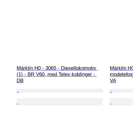
Märklin H0 - 3065 - Diesellokomotiv 
Märklin H0
(1) - BR V60, med Telex-koblinger - 
modeleltog
DB
VA