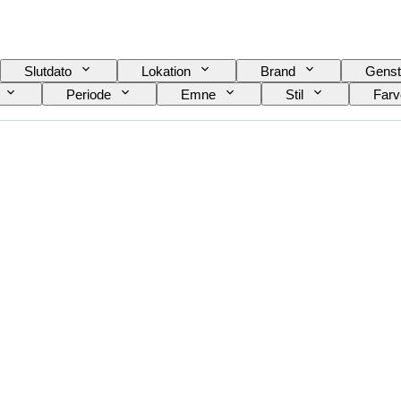
Slutdato
Lokation
Brand
Genst
Periode
Emne
Stil
Farv
Æra
Original/ kopi