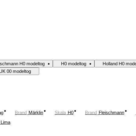
ischmann H0 modeltog
H0 modeltog
Holland H0 mode
UK 00 modeltog
ag
Brand
Märklin
Skala
H0
Brand
Fleischmann
Lima