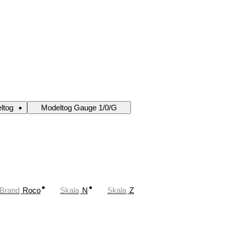
ltog
Modeltog Gauge 1/0/G
Brand
Roco
Skala
N
Skala
Z