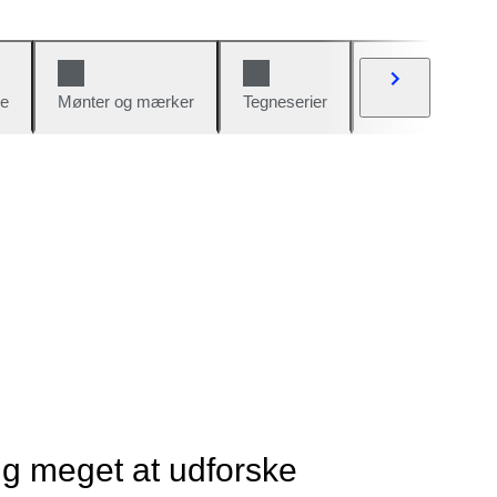
e
Mønter og mærker
Tegneserier
Biler og cykler
ig meget at udforske