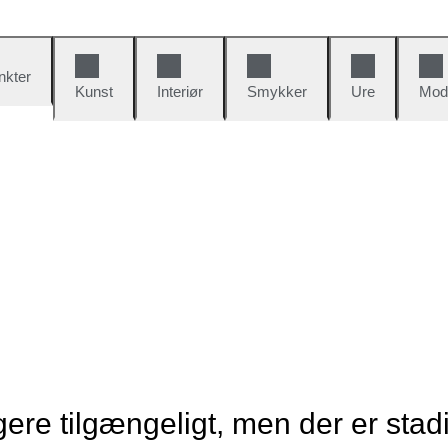
nkter
Kunst
Interiør
Smykker
Ure
Mod
re tilgængeligt, men der er stad