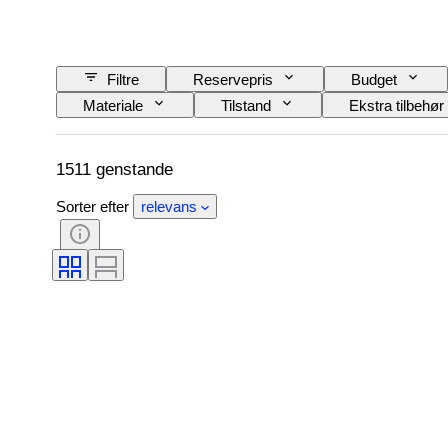
Filtre
Reservepris
Budget
Materiale
Tilstand
Ekstra tilbehør
Strømforsyning
Jernbaneselskab
1511 genstande
Sorter efter
relevans