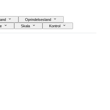
and
Oprindelsesland
e
Skala
Kontrol