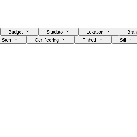
Budget
Slutdato
Lokation
Bran
Sten
Certificering
Finhed
Stil
else på genstand
Ædelstensgennemsigtighed
Fancy farveovertone
Æra