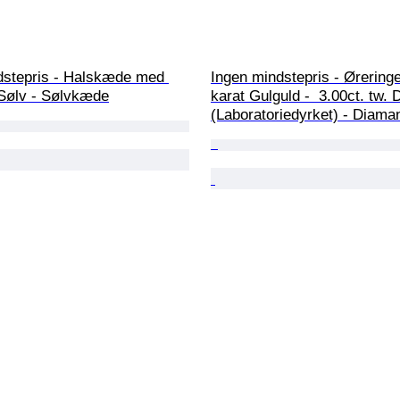
dstepris - Halskæde med 
Ingen mindstepris - Øreringe
Sølv - Sølvkæde
karat Gulguld -  3.00ct. tw. 
(Laboratoriedyrket) - Diama