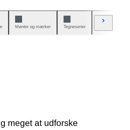
e
Mønter og mærker
Tegneserier
Biler og cykler
ig meget at udforske