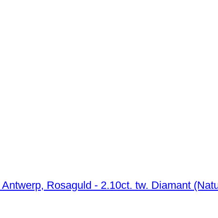
Ingen mindstepris - Ring - 14 karat HRD Antwerp, Rosaguld - 2.10ct. tw