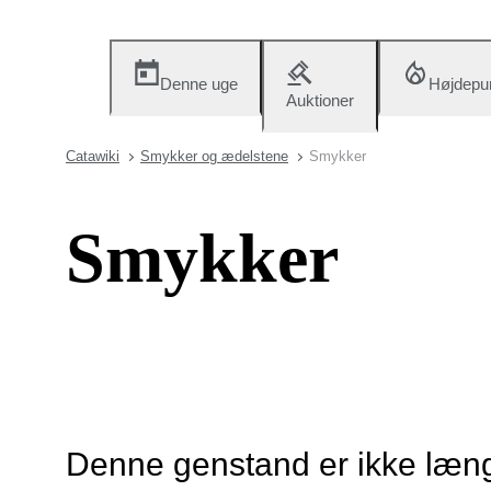
Denne uge
Højdepu
Auktioner
Catawiki
Smykker og ædelstene
Smykker
Smykker
Denne genstand er ikke længe