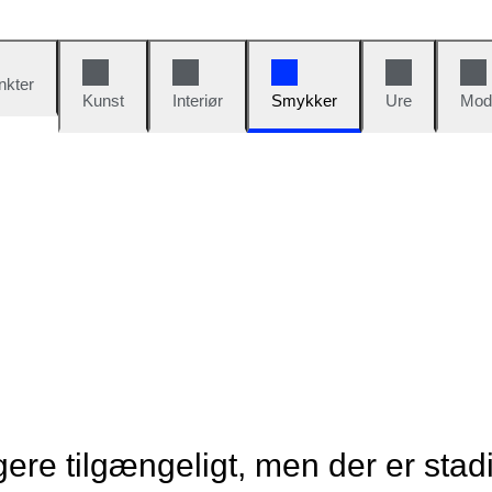
nkter
Kunst
Interiør
Smykker
Ure
Mod
re tilgængeligt, men der er stad