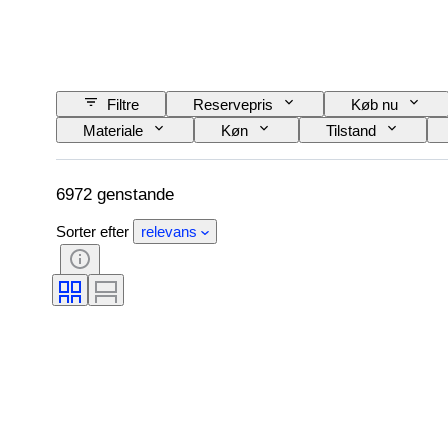
Filtre
Reservepris
Køb nu
Materiale
Køn
Tilstand
Farvekategori
Præcis farve
Størr
Diamanttype
Fancy farveintensitet
6972 genstande
Sorter efter
relevans