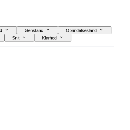
d
Genstand
Oprindelsesland
Snit
Klarhed
Behandling
Perleglans