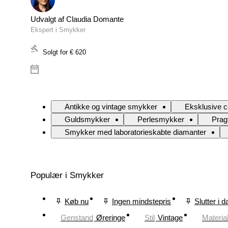
Udvalgt af Claudia Domante
Ekspert i Smykker
Solgt for
€ 620
Antikke og vintage smykker
Eksklusive c
Guldsmykker
Perlesmykker
Prag
Smykker med laboratorieskabte diamanter
Populær i Smykker
Køb nu
Ingen mindstepris
Slutter i d
Genstand
Øreringe
Stil
Vintage
Materia