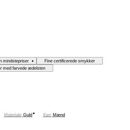
n mindstepriser
Fine certificerede smykker
 med farvede ædelsten
Materiale
Guld
Køn
Mænd