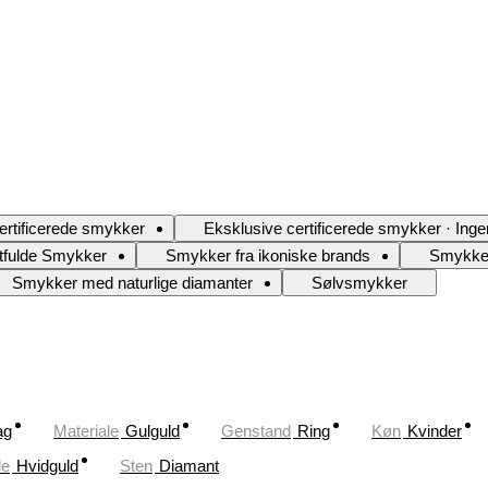
ertificerede smykker
Eksklusive certificerede smykker · Inge
tfulde Smykker
Smykker fra ikoniske brands
Smykker
Smykker med naturlige diamanter
Sølvsmykker
ag
Materiale
Gulguld
Genstand
Ring
Køn
Kvinder
le
Hvidguld
Sten
Diamant