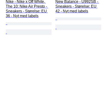
Nike - Nike x Off White, 
New Balance - U992SB - 
The 10: Nike Air Presto - 
Sneakers - Størelse: EU 
Sneakers - Størelse: EU 
42 - Nyt med labels
36 - Nyt med labels