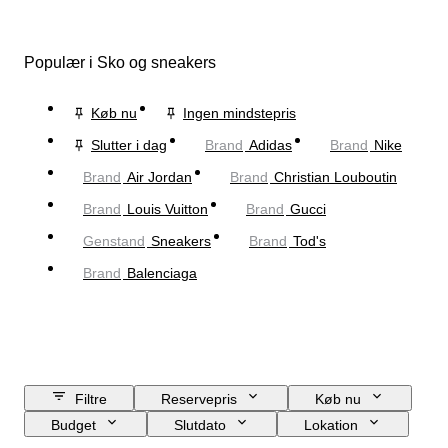
Populær i Sko og sneakers
Køb nu
Ingen mindstepris
Slutter i dag
Brand
Adidas
Brand
Nike
Brand
Air Jordan
Brand
Christian Louboutin
Brand
Louis Vuitton
Brand
Gucci
Genstand
Sneakers
Brand
Tod's
Brand
Balenciaga
Filtre
Reservepris
Køb nu
Budget
Slutdato
Lokation