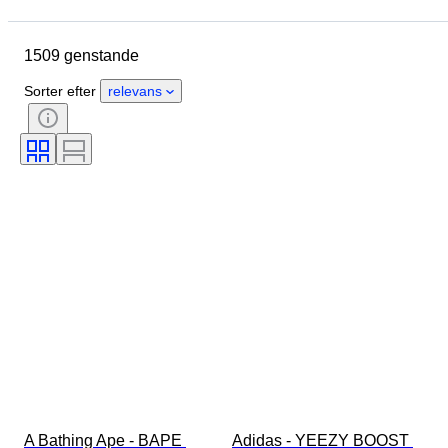
Brand
Skostørrelse
Genstand
Oprindelsesland
1509 genstande
Materiale
Køn
Tilstand
Signatur
Farve
Æra
Sorter efter
relevans
Tilbehør inkluderet
Mønster
Model
A Bathing Ape - BAPE 
Adidas - YEEZY BOOST 