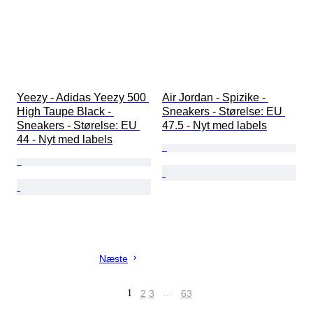
Yeezy - Adidas Yeezy 500 
Air Jordan - Spizike - 
High Taupe Black - 
Sneakers - Størelse: EU 
Sneakers - Størelse: EU 
47.5 - Nyt med labels
44 - Nyt med labels
Næste
1
2
3
…
63