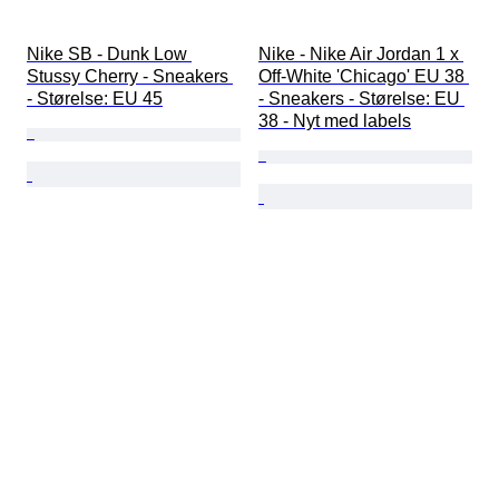
Nike SB - Dunk Low 
Nike - Nike Air Jordan 1 x 
Stussy Cherry - Sneakers 
Off-White 'Chicago' EU 38 
- Størelse: EU 45
- Sneakers - Størelse: EU 
38 - Nyt med labels