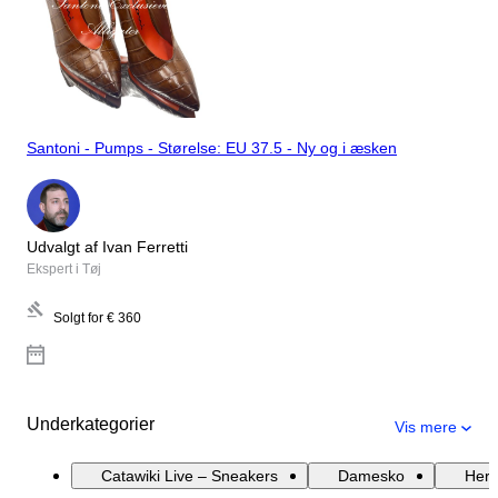
Santoni - Pumps - Størelse: EU 37.5 - Ny og i æsken
Udvalgt af Ivan Ferretti
Ekspert i Tøj
Solgt for
€ 360
Underkategorier
Vis mere
Catawiki Live – Sneakers
Damesko
Herr