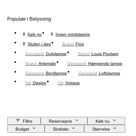
Populær i Belysning
Køb nu
Ingen mindstepris
Slutter i dag
Brand
Flos
Genstand
Gulvlampe
Brand
Louis Poulsen
Brand
Artemide
Genstand
Hængende lampe
Genstand
Bordlampe
Genstand
Loftslampe
Stil
Design
Stil
Vintage
Filtre
Reservepris
Køb nu
Budget
Slutdato
Størrelse