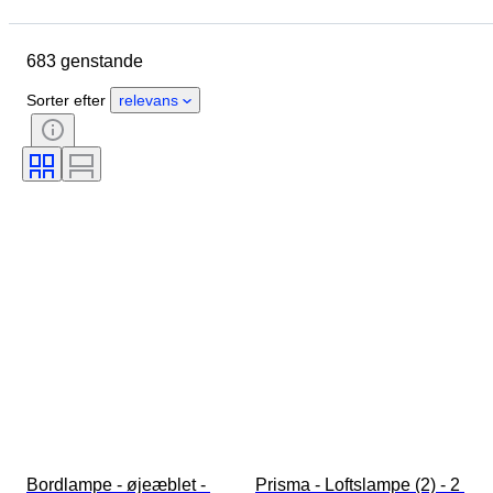
Lokation
Mål
Brand
Genstand
Oprindelsesland
683 genstande
Materiale
Tilstand
Periode
Stil
Signatur
Farve
Sorter efter
relevans
Solgt af
Nautisk lampe
Æra
Skaber
Model
Bordlampe - øjeæblet - 
Prisma - Loftslampe (2) - 2 