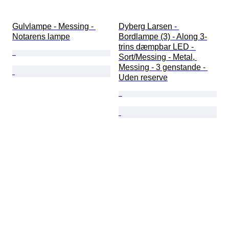
Gulvlampe - Messing - 
Dyberg Larsen - 
Notarens lampe
Bordlampe (3) - Along 3-
trins dæmpbar LED - 
Sort/Messing - Metal, 
Messing - 3 genstande - 
Uden reserve