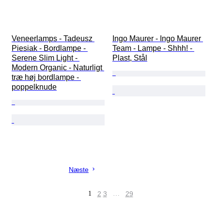
Veneerlamps - Tadeusz 
Ingo Maurer - Ingo Maurer 
Piesiak - Bordlampe - 
Team - Lampe - Shhh! - 
Serene Slim Light - 
Plast, Stål
Modern Organic - Naturligt 
træ høj bordlampe - 
poppelknude
Næste
1
2
3
…
29