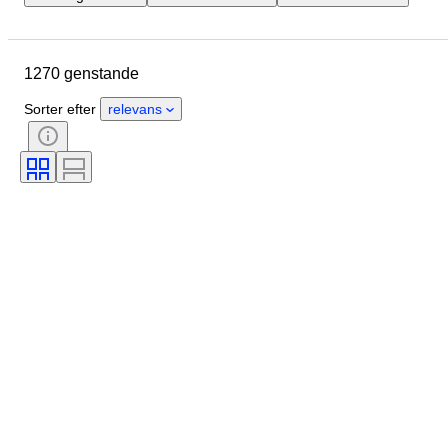
Genstand
Oprindelsesland
Materiale
Tilstand
1270 genstande
Ekstra tilbehør
Periode
Emne
Stil
Teknik
Sorter efter
relevans
Signatur
Bind
Udgave
Sprog
Farve
Skala
Serie
Sortering firma
Æra
Solgt af
Sortering
Tegneserietype