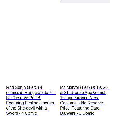
Red Sonja (1975) 4 
Ms Marvel (1977) # 19, 20 
comics in Range # 2 to 7! - 
& 21! Bronze Age Gems! 
No Reserve Price! 
1st appearance New 
Featuring First solo series 
Costume! - No Reserve 
of the She-devil with a 
Price! Featuring Carol 
Sword - 4 Comic 
Danvers - 3 Comic 