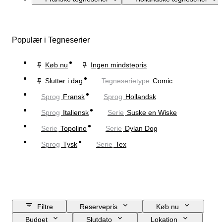
Populær i Tegneserier
Køb nu
Ingen mindstepris
Slutter i dag
Tegneserietype
Comic
Sprog
Fransk
Sprog
Hollandsk
Sprog
Italiensk
Serie
Suske en Wiske
Serie
Topolino
Serie
Dylan Dog
Sprog
Tysk
Serie
Tex
Filtre
Reservepris
Køb nu
Budget
Slutdato
Lokation