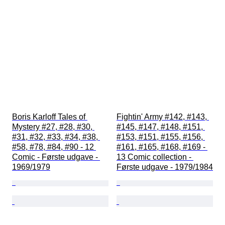
Boris Karloff Tales of 
Fightin' Army #142, #143, 
Mystery #27, #28, #30, 
#145, #147, #148, #151, 
#31, #32, #33, #34, #38, 
#153, #151, #155, #156, 
#58, #78, #84, #90 - 12 
#161, #165, #168, #169 - 
Comic - Første udgave - 
13 Comic collection - 
1969/1979
Første udgave - 1979/1984