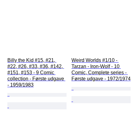
Billy the Kid #15, #21, 
Weird Worlds #1/10 - 
#22, #26, #33, #36, #142, 
Tarzan - Iron-Wolf - 10 
#151, #153 - 9 Comic 
Comic, Complete series - 
collection - Første udgave 
Første udgave - 1972/1974
- 1959/1983