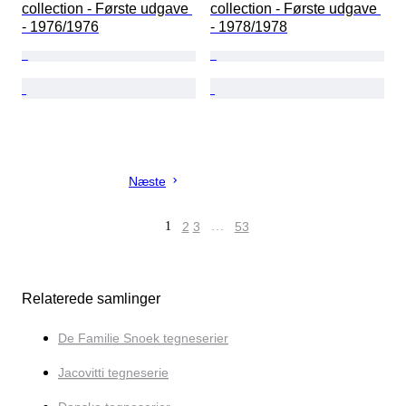
collection - Første udgave 
collection - Første udgave 
- 1976/1976
- 1978/1978
Næste
1
2
3
…
53
Relaterede samlinger
De Familie Snoek tegneserier
Jacovitti tegneserie