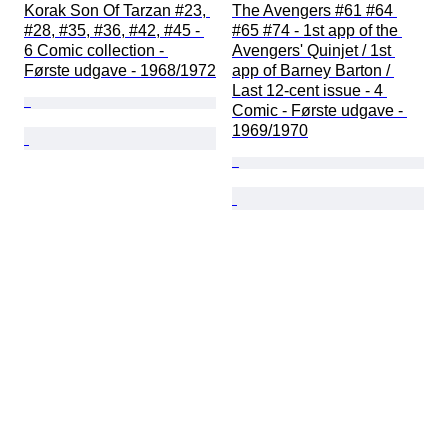
Korak Son Of Tarzan #23, 
The Avengers #61 #64 
#28, #35, #36, #42, #45 - 
#65 #74 - 1st app of the 
6 Comic collection - 
Avengers' Quinjet / 1st 
Første udgave - 1968/1972
app of Barney Barton / 
Last 12-cent issue - 4 
Comic - Første udgave - 
1969/1970