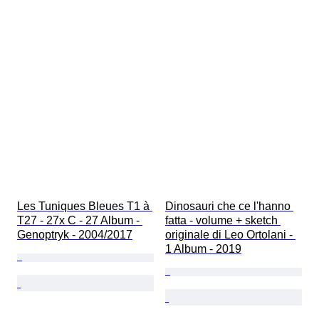
Les Tuniques Bleues T1 à 
Dinosauri che ce l'hanno 
T27 - 27x C - 27 Album - 
fatta - volume + sketch 
Genoptryk - 2004/2017
originale di Leo Ortolani - 
1 Album - 2019