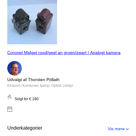
Coronet Midget rood/geel an groen/zwart | Analogt kamera
Udvalgt af Thorsten Pöllath
Ekspert i Kameraer &amp; Optisk Udstyr
Solgt for
€ 180
Underkategorier
Vis mere