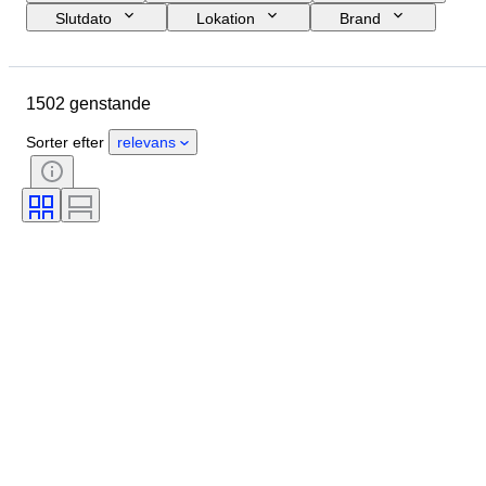
Slutdato
Lokation
Brand
Genstand
Oprindelsesland
Materiale
Tilstand
Periode
1502 genstande
Emne
Stil
Teknik
Udgave
Sprog
Farve
Sorter efter
relevans
Objektivmontering
Videooptagertype
Mikroskoptype
Kikkerttype
Teleskoptype
Videokameratype
Testet og fungerer
Æra
Solgt af
Filmtype