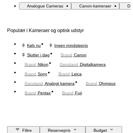
Analogue Cameras
Canon-kameraer
Di
Populær i Kameraer og optisk udstyr
Køb nu
Ingen mindstepris
Slutter i dag
Brand
Canon
Brand
Nikon
Genstand
Digitalkamera
Brand
Sony
Brand
Leica
Genstand
Analogt kamera
Brand
Olympus
Brand
Pentax
Brand
Fuji
Filtre
Reservepris
Budget