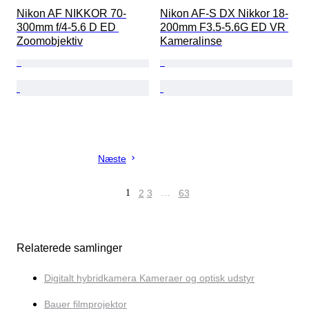
Nikon AF NIKKOR 70-
Nikon AF-S DX Nikkor 18-
300mm f/4-5.6 D ED 
200mm F3.5-5.6G ED VR 
Zoomobjektiv
Kameralinse
Næste
1
2
3
…
63
Relaterede samlinger
Digitalt hybridkamera Kameraer og optisk udstyr
Bauer filmprojektor