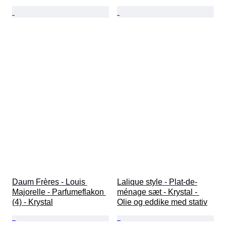
Daum Frères - Louis 
Lalique style - Plat-de-
Majorelle - Parfumeflakon 
ménage sæt - Krystal - 
(4) - Krystal
Olie og eddike med stativ