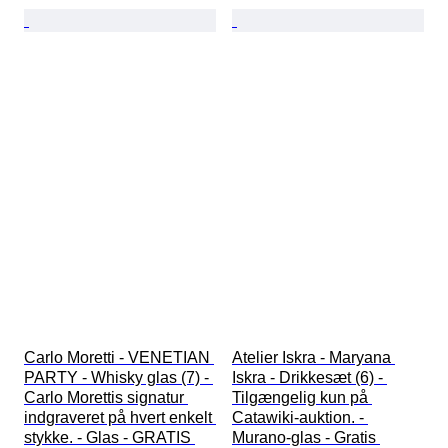
Carlo Moretti - VENETIAN 
Atelier Iskra - Maryana 
PARTY - Whisky glas (7) - 
Iskra - Drikkesæt (6) - 
Carlo Morettis signatur 
Tilgængelig kun på 
indgraveret på hvert enkelt 
Catawiki-auktion. - 
stykke. - Glas - GRATIS 
Murano-glas - Gratis 