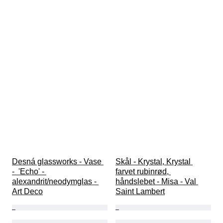
Desná glassworks - Vase 
Skål - Krystal, Krystal 
-  'Echo' - 
farvet rubinrød, 
alexandrit/neodymglas - 
håndslebet - Misa - Val 
Art Deco
Saint Lambert