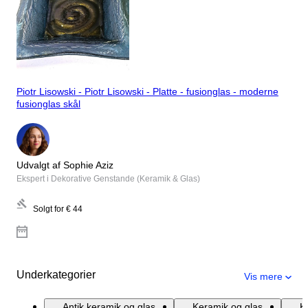
Piotr Lisowski - Piotr Lisowski - Platte - fusionglas - moderne
fusionglas skål
Udvalgt af Sophie Aziz
Ekspert i Dekorative Genstande (Keramik & Glas)
Solgt for
€ 44
Underkategorier
Vis mere
Antik keramik og glas
Keramik og glas
K