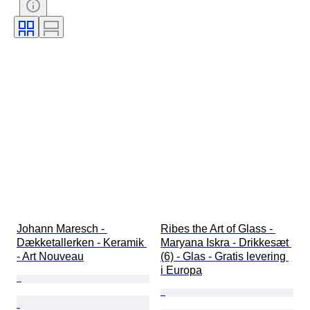
Farve
Æra
Kunstner
Dekor
Solgt af
Skaber
Model
Proveniens
Johann Maresch - 
Ribes the Art of Glass - 
Dækketallerken - Keramik 
Maryana Iskra - Drikkesæt 
- Art Nouveau
(6) - Glas - Gratis levering 
i Europa