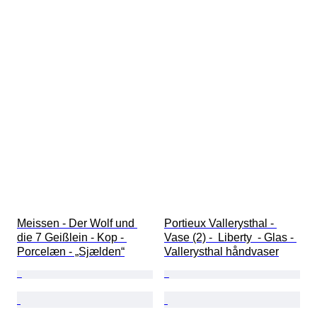
Meissen - Der Wolf und 
Portieux Vallerysthal - 
die 7 Geißlein - Kop - 
Vase (2) -  Liberty  - Glas - 
Porcelæn - „Sjælden“
Vallerysthal håndvaser