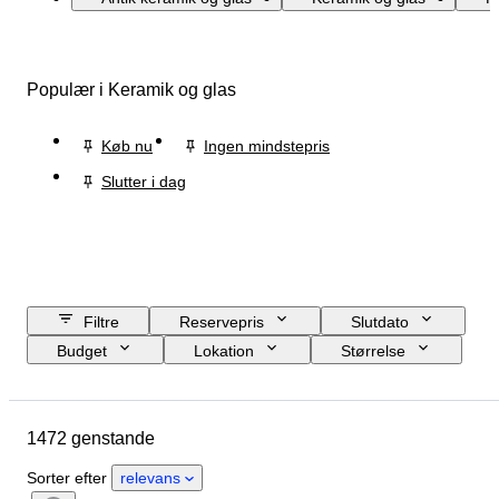
Populær i Keramik og glas
Køb nu
Ingen mindstepris
Slutter i dag
Filtre
Reservepris
Slutdato
Budget
Lokation
Størrelse
Mål
Brand
Genstand
Oprindelsesland
Materiale
1472 genstande
Køn
Tilstand
Periode
Certificering
Finhed
Emne
Sorter efter
relevans
Stil
Teknik
Signatur