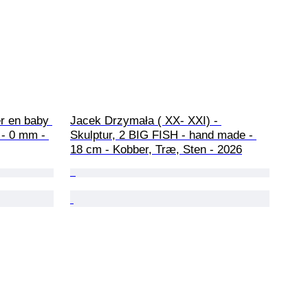
er en baby 
Jacek Drzymała ( XX- XXI) - 
 - 0 mm - 
Skulptur, 2 BIG FISH - hand made - 
18 cm - Kobber, Træ, Sten - 2026