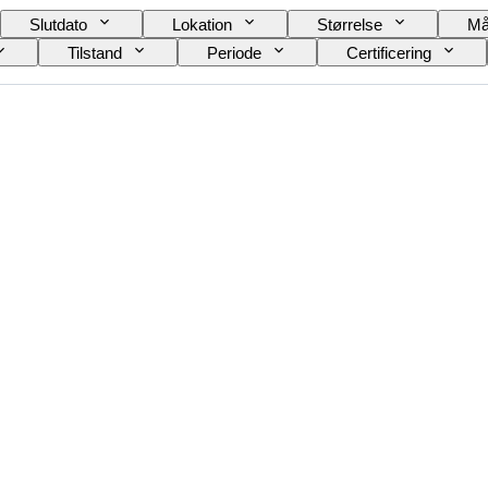
Slutdato
Lokation
Størrelse
Må
Tilstand
Periode
Certificering
Solgt af
Original/ kopi
Størrelse på genstand