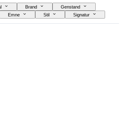
l
Brand
Genstand
Emne
Stil
Signatur
Skaber
Proveniens