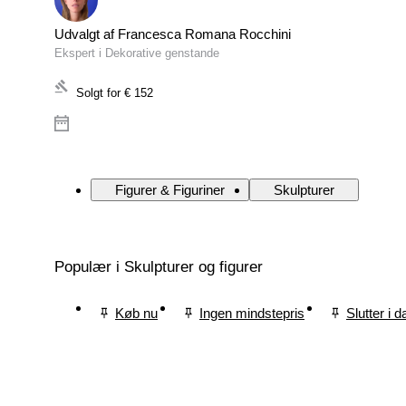
Udvalgt af Francesca Romana Rocchini
Ekspert i Dekorative genstande
Solgt for
€ 152
Figurer & Figuriner
Skulpturer
Populær i Skulpturer og figurer
Køb nu
Ingen mindstepris
Slutter i d