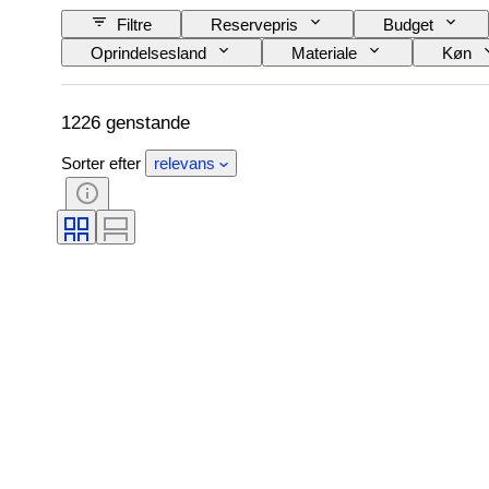
Filtre
Reservepris
Budget
Oprindelsesland
Materiale
Køn
Farve
Æra
Kunstner
1226 genstande
Sorter efter
relevans