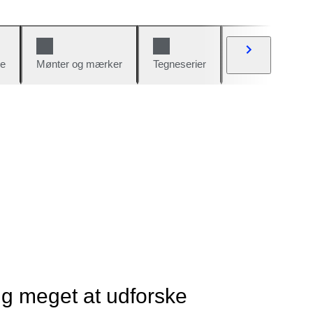
e
Mønter og mærker
Tegneserier
Biler og cykler
ig meget at udforske