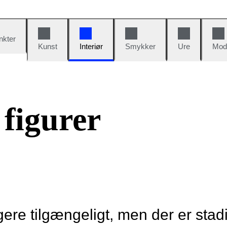
nkter
Kunst
Interiør
Smykker
Ure
Mod
 figurer
re tilgængeligt, men der er stad