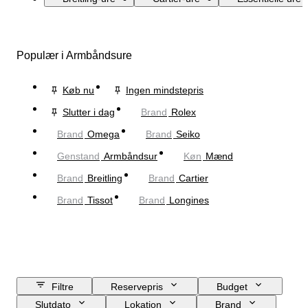
Populær i Armbåndsure
Køb nu
Ingen mindstepris
Slutter i dag
Brand
Rolex
Brand
Omega
Brand
Seiko
Genstand
Armbåndsur
Køn
Mænd
Brand
Breitling
Brand
Cartier
Brand
Tissot
Brand
Longines
Filtre
Reservepris
Budget
Slutdato
Lokation
Brand