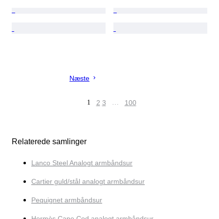
Næste
1
2
3
…
100
Relaterede samlinger
Lanco Steel Analogt armbåndsur
Cartier guld/stål analogt armbåndsur
Pequignet armbåndsur
Hermès Cape Cod analogt armbåndsur