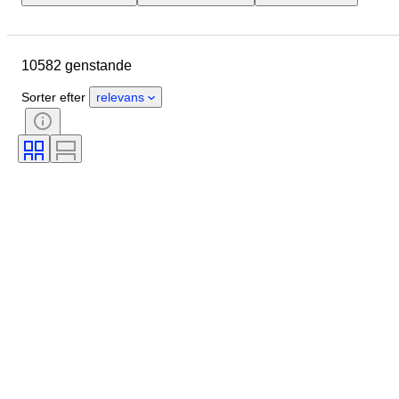
Urkassens diameter
Urremmens længde
Genstand
10582 genstande
Oprindelsesland
Materiale
Køn
Tilstand
Periode
Sorter efter
relevans
Certificering
Emne
Udgave
Sprog
Farve
Urværk
Urremmens materiale
Æra
Kraftreserve
Slående
Original/ kopi
Automobilia type
Model