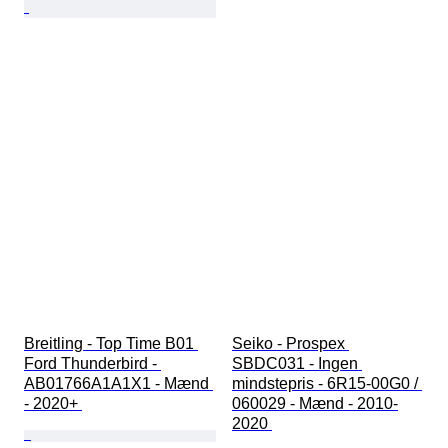
Breitling - Top Time B01 
Seiko - Prospex 
Ford Thunderbird - 
SBDC031 - Ingen 
AB01766A1A1X1 - Mænd 
mindstepris - 6R15-00G0 / 
- 2020+ 
060029 - Mænd - 2010-
2020 