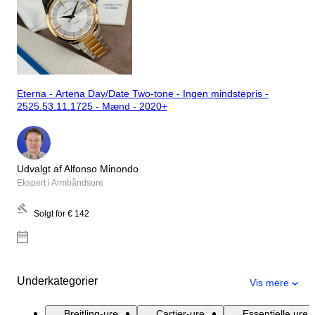
Eterna - Artena Day/Date Two-tone - Ingen mindstepris -
2525.53.11.1725 - Mænd - 2020+
Udvalgt af Alfonso Minondo
Ekspert i Armbåndsure
Solgt for
€ 142
Underkategorier
Vis mere
Breitling-ure
Cartier-ure
Essentielle ure 