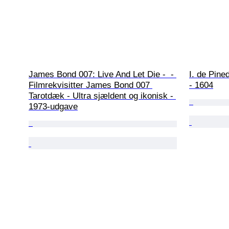
James Bond 007: Live And Let Die -  - 
I. de Pine
Filmrekvisitter James Bond 007 
- 1604
Tarotdæk - Ultra sjældent og ikonisk - 
1973-udgave