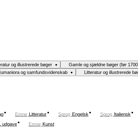
eratur og illustrerede bøger
Gamle og sjældne bøger (før 1700
umaniora og samfundsvidenskab
Litteratur og illustrerede b
ag
Emne
Litteratur
Sprog
Engelsk
Sprog
Italiensk
. udgave
Emne
Kunst