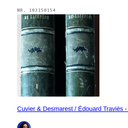
NR.
103150154
Cuvier & Desmarest / Édouard Traviès - 