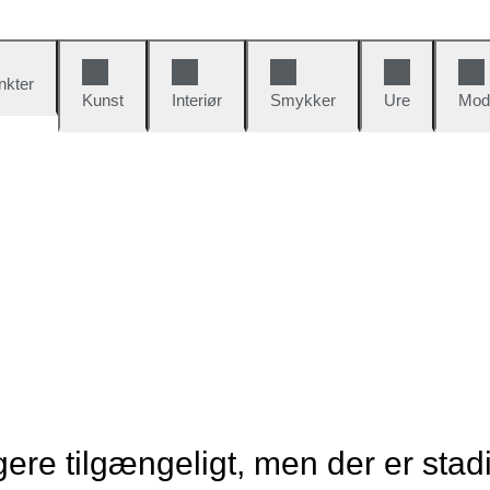
nkter
Kunst
Interiør
Smykker
Ure
Mod
re tilgængeligt, men der er stad