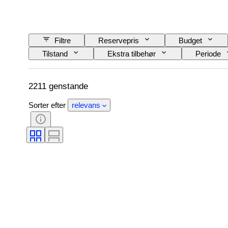
Filtre
Reservepris
Budget
Tilstand
Ekstra tilbehør
Periode
Sprog
Farve
Serie
Ær
Skaber
2211 genstande
Sorter efter
relevans