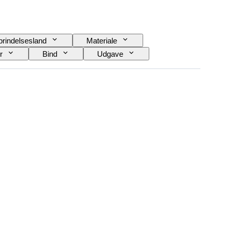
rindelsesland
Materiale
r
Bind
Udgave
tner
Sport
Original/ kopi