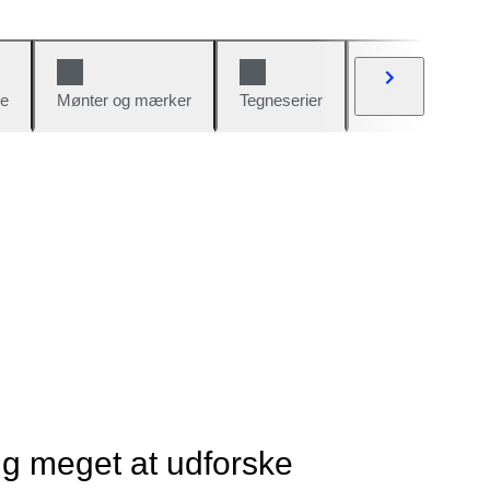
e
Mønter og mærker
Tegneserier
Biler og cykler
ig meget at udforske