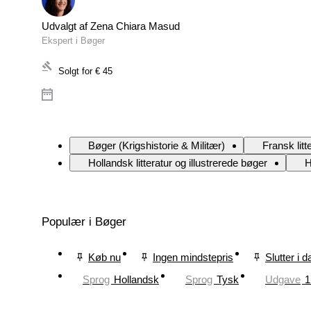
Udvalgt af Zena Chiara Masud
Ekspert i Bøger
Solgt for
€ 45
Bøger (Krigshistorie & Militær)
Fransk litt
Hollandsk litteratur og illustrerede bøger
H
Populær i Bøger
Køb nu
Ingen mindstepris
Slutter i d
Sprog
Hollandsk
Sprog
Tysk
Udgave
1