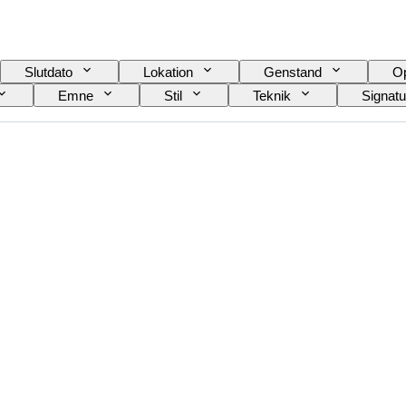
Slutdato
Lokation
Genstand
Op
Emne
Stil
Teknik
Signatu
a
Solgt af
Militærorganisation
Kuns