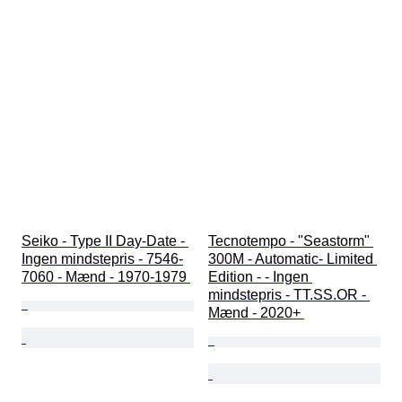
Seiko - Type II Day-Date - 
Tecnotempo - "Seastorm" 
Ingen mindstepris - 7546-
300M - Automatic- Limited 
7060 - Mænd - 1970-1979 
Edition - - Ingen 
mindstepris - TT.SS.OR - 
Mænd - 2020+ 