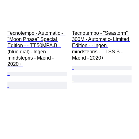
Tecnotempo - Automatic -  
Tecnotempo - "Seastorm" 
"Moon Phase" Special 
300M - Automatic- Limited 
Edition - - TT.50MPA.BL 
Edition - - Ingen 
(blue dial) - Ingen 
mindstepris - TT.SS.B - 
mindstepris - Mænd - 
Mænd - 2020+ 
2020+ 