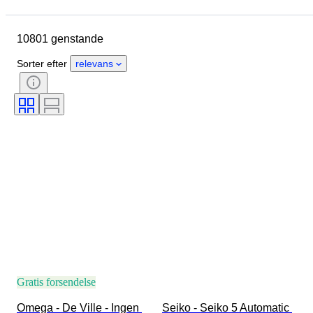
Brand
Urkassens diameter
Urremmens længde
Genstand
10801 genstande
Oprindelsesland
Materiale
Køn
Tilstand
Sorter efter
relevans
Ekstra tilbehør
Periode
Certificering
Emne
Bind
Udgave
Sprog
Farve
Urværk
Urremmens materiale
Æra
Model
Gratis forsendelse
Omega - De Ville - Ingen 
Seiko - Seiko 5 Automatic 