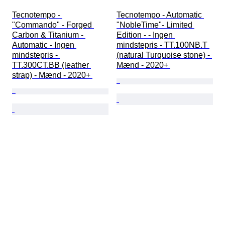
Tecnotempo - 
Tecnotempo - Automatic 
"Commando" - Forged 
"NobleTime"- Limited 
Carbon & Titanium - 
Edition - - Ingen 
Automatic - Ingen 
mindstepris - TT.100NB.T 
mindstepris - 
(natural Turquoise stone) - 
TT.300CT.BB (leather 
Mænd - 2020+ 
strap) - Mænd - 2020+ 