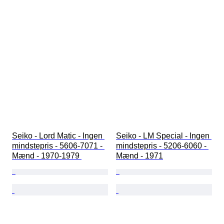
Seiko - Lord Matic - Ingen 
Seiko - LM Special - Ingen 
mindstepris - 5606-7071 - 
mindstepris - 5206-6060 - 
Mænd - 1970-1979 
Mænd - 1971