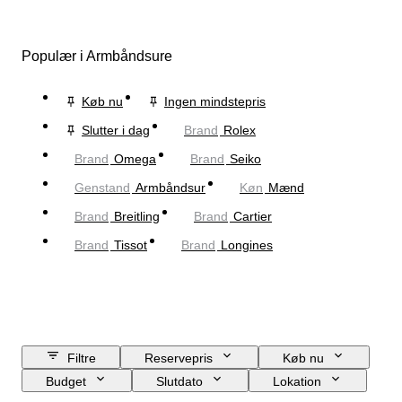
Populær i Armbåndsure
Køb nu
Ingen mindstepris
Slutter i dag
Brand
Rolex
Brand
Omega
Brand
Seiko
Genstand
Armbåndsur
Køn
Mænd
Brand
Breitling
Brand
Cartier
Brand
Tissot
Brand
Longines
Filtre
Reservepris
Køb nu
Budget
Slutdato
Lokation