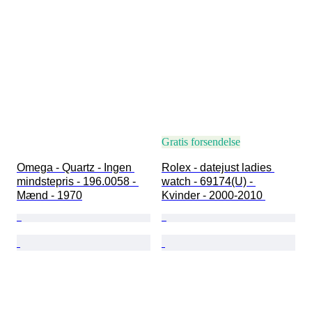
Gratis forsendelse
Omega - Quartz - Ingen 
Rolex - datejust ladies 
mindstepris - 196.0058 - 
watch - 69174(U) - 
Mænd - 1970
Kvinder - 2000-2010 