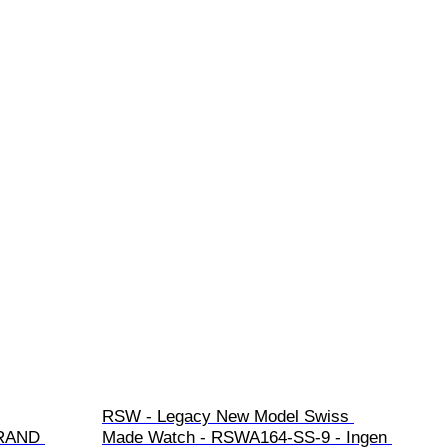
RSW - Legacy New Model Swiss 
BRAND 
Made Watch - RSWA164-SS-9 - Ingen 