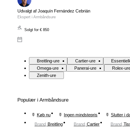
Udvalgt af Joaquín Fernández Cebrián
Ekspert i Armbåndsure
Solgt for
€ 850
Breitling-ure
Cartier-ure
Essentiell
Omega-ure
Panerai-ure
Rolex-ur
Zenith-ure
Populær i Armbåndsure
Køb nu
Ingen mindstepris
Slutter i d
Brand
Breitling
Brand
Cartier
Brand
Tis