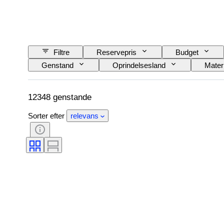
Filtre
Reservepris
Budget
Genstand
Oprindelsesland
Mater
Sprog
Farve
Urværk
Automobilia type
Model
12348 genstande
Sorter efter
relevans