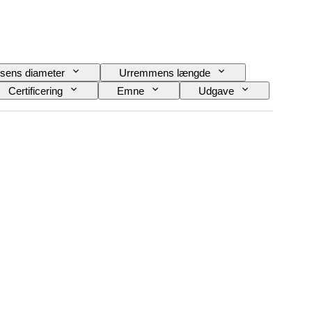
sens diameter
Urremmens længde
Certificering
Emne
Udgave
Slående
Original/ kopi