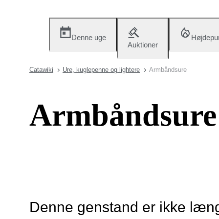
Denne uge
Højdepu
Auktioner
Catawiki
Ure, kuglepenne og lightere
Armbåndsure
Armbåndsure
Denne genstand er ikke længe