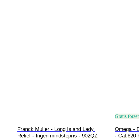
Gratis forse
Franck Muller - Long Island Lady 
Omega - De
Relief - Ingen mindstepris - 902QZ 
- Cal.620 