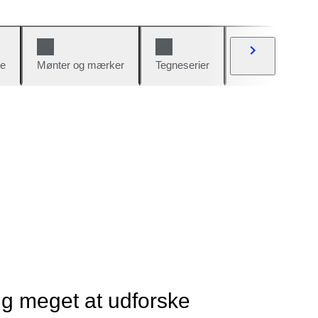
e
Mønter og mærker
Tegneserier
Biler og cykler
ig meget at udforske