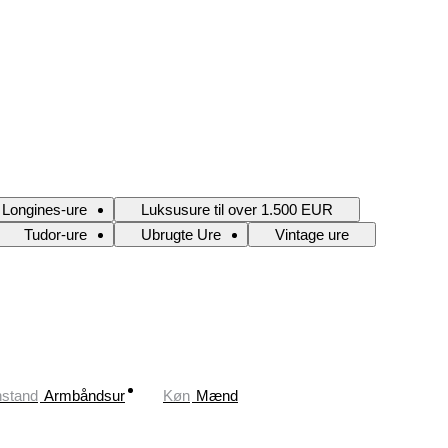
Longines-ure
Luksusure til over 1.500 EUR
Tudor-ure
Ubrugte Ure
Vintage ure
stand
Armbåndsur
Køn
Mænd