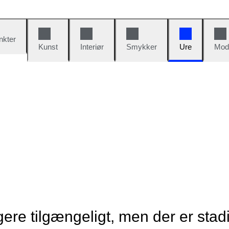
nkter
Kunst
Interiør
Smykker
Ure
Mod
re tilgængeligt, men der er stad