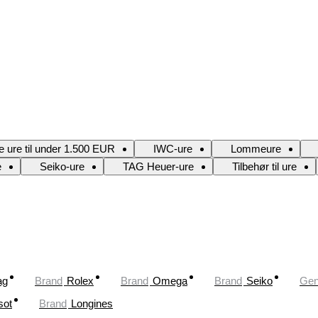
e ure til under 1.500 EUR
IWC-ure
Lommeure
e
Seiko-ure
TAG Heuer-ure
Tilbehør til ure
ag
Brand
Rolex
Brand
Omega
Brand
Seiko
Gen
sot
Brand
Longines