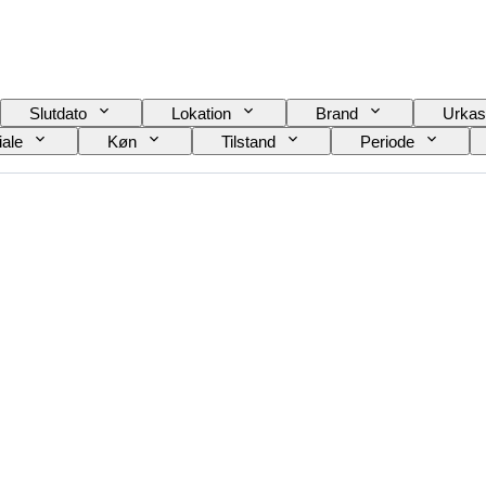
Slutdato
Lokation
Brand
Urkas
iale
Køn
Tilstand
Periode
Urremmens materiale
Æra
Kraftreserve