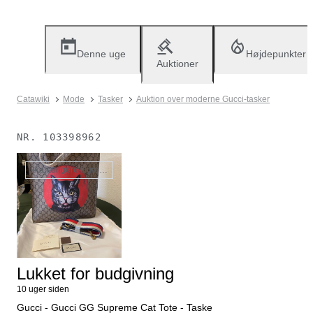
Denne uge
Højdepunkter
Auktioner
Catawiki
Mode
Tasker
Auktion over moderne Gucci-tasker
NR.
103398962
Ikke længere tilgængelig
Lukket for budgivning
10 uger siden
Gucci - Gucci GG Supreme Cat Tote - Taske