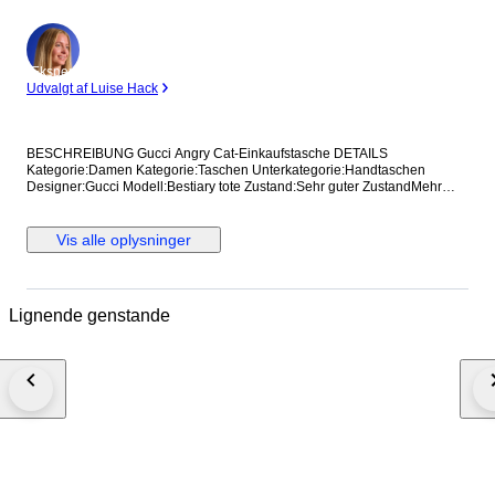
Ekspert
Udvalgt af Luise Hack
BESCHREIBUNG Gucci Angry Cat-Einkaufstasche DETAILS
Kategorie:Damen Kategorie:Taschen Unterkategorie:Handtaschen
Designer:Gucci Modell:Bestiary tote Zustand:Sehr guter ZustandMehr
anzeigen... Material:Leder Farbe:Sonstige Standort:Hong Kong bei
Verkäufer Amy Referenz:42375115 Maße Breite:36 cm Höhe:37 cm
Tiefe:8 cm
Vis alle oplysninger
Lignende genstande