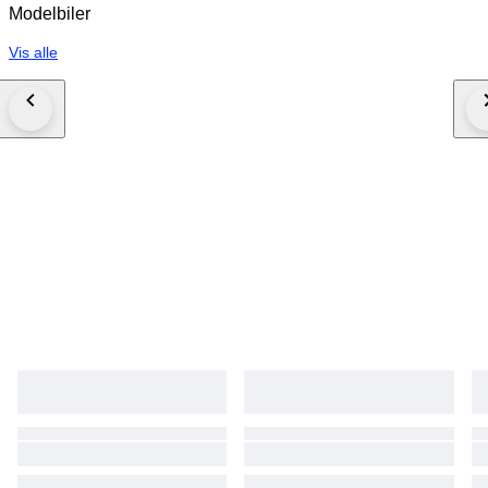
une la lucha social de Lewis con la gloria de Ferrari. ¡Haga su pedido hoy
Modelbiler
mismo! Envío: Envío internacional certificado con número de
seguimiento. Embalaje profesional con protección perimetral reforzada
Vis alle
para garantizar que la urna de metacrilato llegue intacta. Palabras Clave:
Lewis Hamilton, Ferrari F1, Casco 1/5, Looksmart LSHEL015, Miami GP
2025, Hamilton 44, Scuderia Ferrari HP, Rainbow Helmet, Memorabilia
Ferrari.