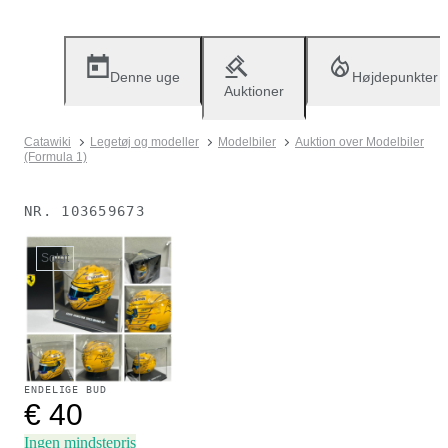
Denne uge
Højdepunkter
Auktioner
Catawiki
Legetøj og modeller
Modelbiler
Auktion over Modelbiler
(Formula 1)
NR.
103659673
Solgt
ENDELIGE BUD
€ 40
Ingen mindstepris