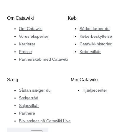
Om Catawiki
Køb
Om Catawiki
Sådan køber du
Vores eksperter
Køberbeskyttelse
Karrierer
Catawiki-historier
Presse
Købervilkår
Partnerskab med Catawiki
Sælg
Min Catawiki
Sådan sælger du
Hjælpecenter
Sælgerråd
Salgsvilkår
Partnere
Bliv sælger på Catawiki Live