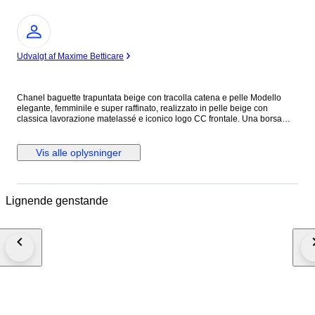
Ekspert
Udvalgt af Maxime Betticare
Chanel baguette trapuntata beige con tracolla catena e pelle Modello
elegante, femminile e super raffinato, realizzato in pelle beige con
classica lavorazione matelassé e iconico logo CC frontale. Una borsa
chic e senza tempo, perfetta per completare sia look quotidiani sia outfit
più curati. La linea allungata la rende molto attuale e portabilissima,
mentre la tracolla con intreccio pelle e catena aggiunge subito un tocco
Vis alle oplysninger
luxury riconoscibile. Colore neutro e luminoso, facilissimo da abbinare in
ogni stagione.
Lignende genstande