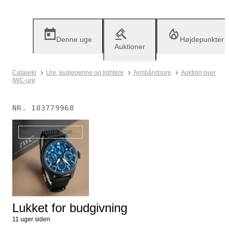
Denne uge
Højdepunkter
Auktioner
Catawiki
Ure, kuglepenne og lightere
Armbåndsure
Auktion over
IWC-ure
NR.
103779968
Ikke længere tilgængelig
Lukket for budgivning
11 uger siden