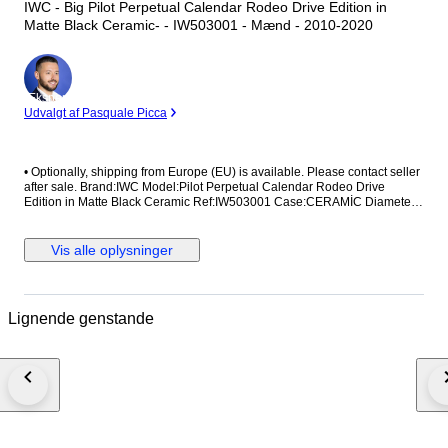
IWC - Big Pilot Perpetual Calendar Rodeo Drive Edition in
Matte Black Ceramic- - IW503001 - Mænd - 2010-2020
Ekspert
Udvalgt af Pasquale Picca
•⁠ ⁠Optionally, shipping from Europe (EU) is available. Please contact seller
after sale. Brand:IWC Model:Pilot Perpetual Calendar Rodeo Drive
Edition in Matte Black Ceramic Ref:IW503001 Case:CERAMİC Diameter:
46,5mm without crown Movement:AUTOMATİC Strap/Bracelet:ORİGİNAL
Strap/Bracelet length: Visible at photos Clasp:ORİGİNAL Condition: Worn
and in very good condition Extras: No Box , No Papers The box shown in
Vis alle oplysninger
the picture is a shooting accessories. Not included. Shipping via Fedex or
UPS (Its so safe and fast) #Watchbonafide #yearofthehorse
Lignende genstande