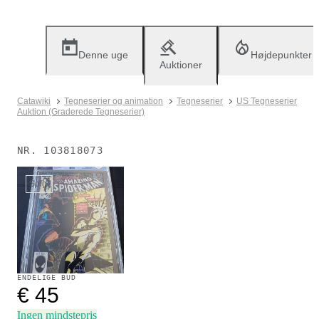
Denne uge
Højdepunkter
Auktioner
Catawiki
Tegneserier og animation
Tegneserier
US Tegneserier
Auktion (Graderede Tegneserier)
NR.
103818073
Solgt
ENDELIGE BUD
€ 45
Ingen mindstepris