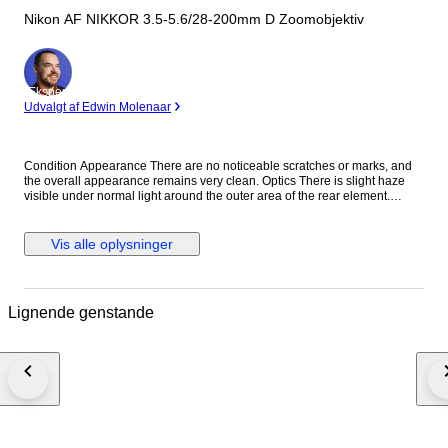
Nikon AF NIKKOR 3.5-5.6/28-200mm D Zoomobjektiv
Ekspert
Udvalgt af Edwin Molenaar
Condition Appearance There are no noticeable scratches or marks, and
the overall appearance remains very clean. Optics There is slight haze
visible under normal light around the outer area of the rear element.
However, this does not affect image quality at all, so you can use it with
confidence. We inspect our items using stronger light than standard
checks, allowing us to provide more accurate information regarding
Vis alle oplysninger
optical condition. Function Fully functional. All operations work properly
without any issues. Accessories Front lens cap Rear lens cap Everything
shown in the photos is included. Description This versatile Nikon 28-
200mm zoom lens covers a wide focal range, making it an excellent all-in-
Lignende genstande
one solution for travel and everyday photography. Shipping We ship via
DHL, EMS, UPS, or other DDU methods. Import duties and taxes are the
responsibility of the buyer. Final Message Thank you for your interest. This
Nikon 28-200mm lens offers excellent versatility, allowing you to capture
everything from wide-angle scenes to telephoto subjects with a single
lens. Despite minor age-related optical signs, it delivers reliable
performance with no impact on image quality. Each item is carefully
inspected and securely packed to ensure safe delivery worldwide. We
look forward to your purchase. 8B265-0157 25