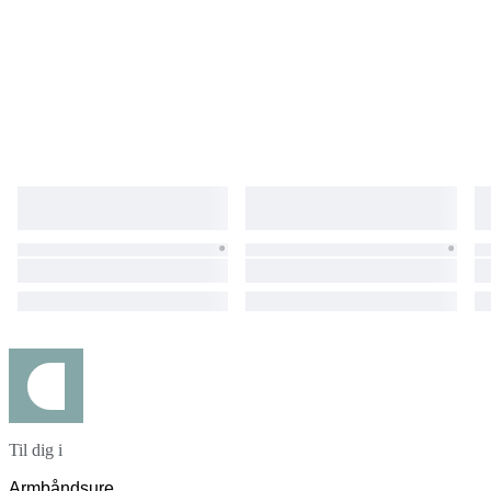
Til dig i
Armbåndsure