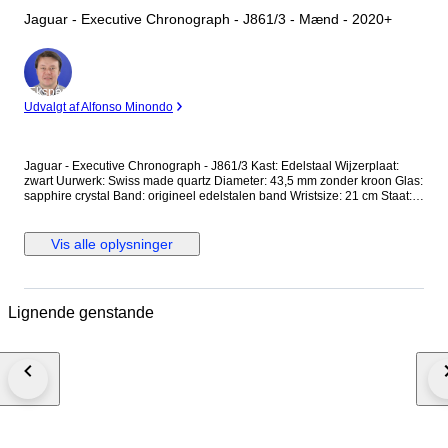
Jaguar - Executive Chronograph - J861/3 - Mænd - 2020+
Ekspert
Udvalgt af Alfonso Minondo
Jaguar - Executive Chronograph - J861/3 Kast: Edelstaal Wijzerplaat:
zwart Uurwerk: Swiss made quartz Diameter: 43,5 mm zonder kroon Glas:
sapphire crystal Band: origineel edelstalen band Wristsize: 21 cm Staat:
Nieuwstaat! Garantie: 1 jaar "de Horlogemeesters" Wordt geleverd in
originele doos + documenten. Dit horloge wordt aangetekend en
verzekerd verstuurd (DHL-express).
Vis alle oplysninger
Lignende genstande