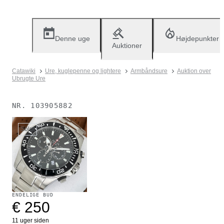
Denne uge
Højdepunkter
Auktioner
Catawiki
Ure, kuglepenne og lightere
Armbåndsure
Auktion over
Ubrugte Ure
NR.
103905882
Solgt
ENDELIGE BUD
€ 250
11 uger siden