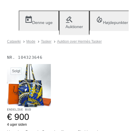
Denne uge
Højdepunkter
Auktioner
Catawiki
Mode
Tasker
Auktion over Hermès Tasker
NR.
104323646
Solgt
ENDELIGE BUD
€ 900
4 uger siden