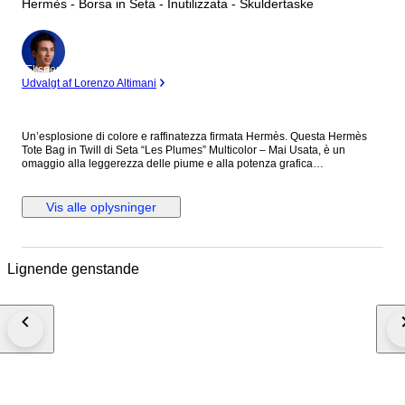
Hermès - Borsa in Seta - Inutilizzata - Skuldertaske
Ekspert
Udvalgt af Lorenzo Altimani
Un’esplosione di colore e raffinatezza firmata Hermès. Questa Hermès
Tote Bag in Twill di Seta “Les Plumes” Multicolor – Mai Usata, è un
omaggio alla leggerezza delle piume e alla potenza grafica
dell'artigianato Hermès. I toni intensi del blu, giallo e bianco si intrecciano
in un pattern magnetico che la rende non solo una borsa, ma un vero
pezzo da collezione. Perfetta per chi vuole distinguersi con un’eleganza
Vis alle oplysninger
fuori dal comune anche nei momenti più casual. SCHEDA TECNICA
Questa Hermès Tote Bag in Twill di Seta “Les Plumes” Multicolor – Mai
Usata è realizzata in seta e si racchiude nella sua sacca. Mai usata è
completa di scatola, busta shopper, etichette e nastro. DIMENSIONI
Lignende genstande
Hermès Tote Bag in Twill di Seta “Les Plumes” Multicolor – Mai Usata
Lunghezza: 37 cm Altezza: 38 cm Larghezza: 2 cm Manici: 29 cm
DETTAGLI Codice: 6178B448 Brand: Hermès Made in: Francia
Colore: Multicolore Materiale: Seta Condizioni: Nuovo Questa Hermès
Tote Bag in Twill di Seta “Les Plumes” Multicolor – Mai Usata Arriva
completa di scatola e shopper originali: un vero gioiello da regalarsi (o da
farsi regalare).