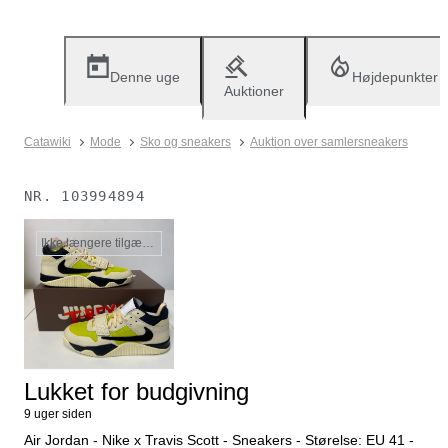
Denne uge
Højdepunkter
Auktioner
Catawiki
Mode
Sko og sneakers
Auktion over samlersneakers
NR.
103994894
Ikke længere tilgængelig
Lukket for budgivning
9 uger siden
Air Jordan - Nike x Travis Scott - Sneakers - Størelse: EU 41 -