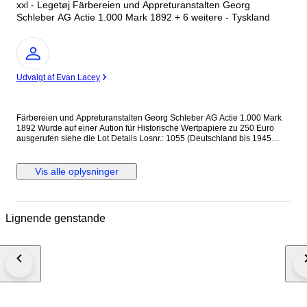
xxl - Legetøj Färbereien und Appreturanstalten Georg
Schleber AG Actie 1.000 Mark 1892 + 6 weitere - Tyskland
Ekspert
Udvalgt af Evan Lacey
Färbereien und Appreturanstalten Georg Schleber AG Actie 1.000 Mark
1892 Wurde auf einer Aution für Historische Wertpapiere zu 250 Euro
ausgerufen siehe die Lot Details Losnr.: 1055 (Deutschland bis 1945
(Nicht Reichsbank)) Titel: Färbereien und Appreturanstalten Georg
Schleber AG Auflistung: Actie 1.000 Mark 1.10.1892. Gründeremission
(Auflage 3500, R 7). Ausruf: 250,00 EUR Ausgabe- datum: 01.10.1892
Vis alle oplysninger
Ausgabe- ort: Reichenbach i.V. und Greiz + 6 weitere Internationaler
Versand + Tracking
Lignende genstande