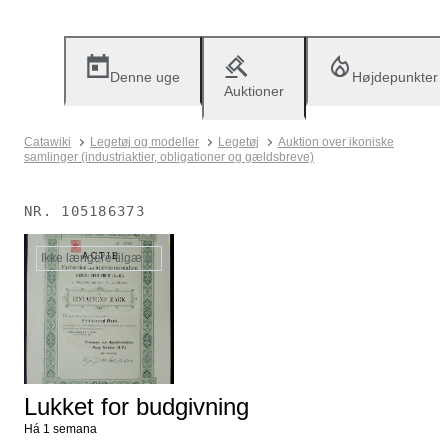
Denne uge
Højdepunkter
Auktioner
Catawiki
Legetøj og modeller
Legetøj
Auktion over ikoniske
samlinger (industriaktier, obligationer og gældsbreve)
NR.
105186373
Ikke længere tilgængelig
Lukket for budgivning
Há 1 semana