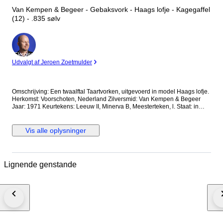
Van Kempen & Begeer - Gebaksvork - Haags lofje - Kagegaffel
(12) - .835 sølv
Ekspert
Udvalgt af Jeroen Zoetmulder
Omschrijving: Een twaalftal Taartvorken, uitgevoerd in model Haags lofje.
Herkomst: Voorschoten, Nederland Zilversmid: Van Kempen & Begeer
Jaar: 1971 Keurtekens: Leeuw II, Minerva B, Meesterteken, l. Staat: in
goede staat Gewicht: 265.9 gram Gehalte: 835/1000 Afmetingen: Lengte
13.4 cm *Foto's maken deel uit van de omschrijving Kavelnummer: A-
12534 Al onze artikelen worden aangetekend verzonden. U kunt het
Vis alle oplysninger
kavel ook afhalen in één van onze ruim 100 kantoren in Nederland,
België of Duitsland. Kijkt u op de website van Goudwisselkantoor (voor
NL en BE) Comptoir de l’Or (voor BE) of Goldwechselhaus (voor DE) voor
de dichtstbijzijnde locatie. Geeft u via uw Catawiki account uw voorkeur
Lignende genstande
aan ons door.