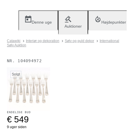
Denne uge
Højdepunkter
Auktioner
Catawiki
Interiør og dekoration
Sølv og guld dekor
International
Sølv Auktion
NR.
104094972
Solgt
ENDELIGE BUD
€ 549
9 uger siden